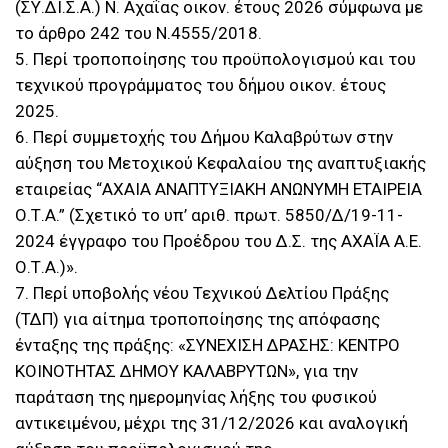
(ΣΥ.ΔΙ.Σ.Α.) Ν. Αχαΐας οικον. έτους 2026 σύμφωνα με
το άρθρο 242 του Ν.4555/2018.
5. Περί τροποποίησης του προϋπολογισμού και του
τεχνικού προγράμματος του δήμου οικον. έτους
2025.
6. Περί συμμετοχής του Δήμου Καλαβρύτων στην
αύξηση του Μετοχικού Κεφαλαίου της αναπτυξιακής
εταιρείας “ΑΧΑΙΑ ΑΝΑΠΤΥΞΙΑΚΗ ΑΝΩΝΥΜΗ ΕΤΑΙΡΕΙΑ
Ο.Τ.Α.” (Σχετικό το υπ’ αριθ. πρωτ. 5850/Δ/19-11-
2024 έγγραφο του Προέδρου του Δ.Σ. της ΑΧΑΪΑ Α.Ε.
Ο.Τ.Α.)».
7. Περί υποβολής νέου Τεχνικού Δελτίου Πράξης
(ΤΔΠ) για αίτημα τροποποίησης της απόφασης
ένταξης της πράξης: «ΣΥΝΕΧΙΣΗ ΔΡΑΣΗΣ: ΚΕΝΤΡΟ
ΚΟΙΝΟΤΗΤΑΣ ΔΗΜΟΥ ΚΑΛΑΒΡΥΤΩΝ», για την
παράταση της ημερομηνίας λήξης του φυσικού
αντικειμένου, μέχρι της 31/12/2026 και αναλογική