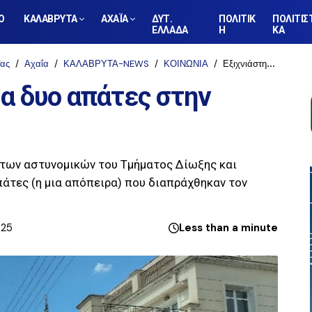
Ο
ΚΑΛΑΒΡΥΤΑ
ΑΧΑΪΑ
ΔΥΤ.
ΠΟΛΙΤΙΚ
ΠΟΛΙΤΙΣ
ΕΛΛΑΔΑ
Η
ΚΑ
ΐας
Αχαΐα
ΚΑΛΑΒΡΥΤΑ-NEWS
ΚΟΙΝΩΝΙΑ
Εξιχνιάστηκαν ακόμα δυο απάτες στην Αιγιαλεία
α δυο απάτες στην
α των αστυνομικών του Τμήματος Δίωξης και
πάτες (η μια απόπειρα) που διαπράχθηκαν τον
025
Less than a minute