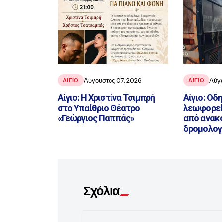
Αύγουστος 07, 2026
Αύγ
ΑΙΓΙΟ
ΑΙΓΙΟ
Αίγιο: Η Χριστίνα Τσιμπρή
Αίγιο: Οδ
στο Υπαίθριο Θέατρο
λεωφορεί
«Γεώργιος Παππάς»
από ανακ
δρομολογ
Σχόλια