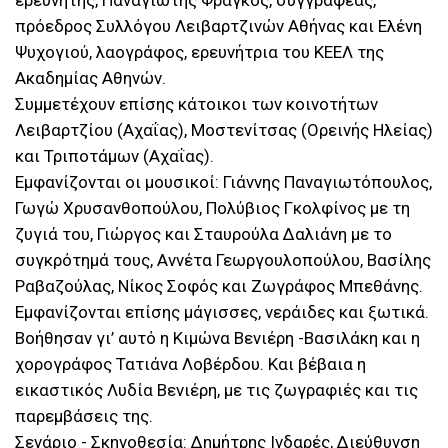
ερευνητής, Παναγιώτης Φράγκος, συγγραφέας,
πρόεδρος Συλλόγου Λειβαρτζινών Αθήνας και Ελένη
Ψυχογιού, λαογράφος, ερευνήτρια του ΚΕΕΛ της
Ακαδημίας Αθηνών.
Συμμετέχουν επίσης κάτοικοι των κοινοτήτων
Λειβαρτζίου (Αχαΐας), Μοστενίτσας (Ορεινής Ηλείας)
και Τριποτάμων (Αχαΐας).
Εμφανίζονται οι μουσικοί: Γιάννης Παναγιωτόπουλος,
Γωγώ Χρυσανθοπούλου, Πολύβιος Γκολφίνος με τη
ζυγιά του, Γιώργος και Σταυρούλα Δαλιάνη με το
συγκρότημά τους, Αννέτα Γεωργουλοπούλου, Βασίλης
Ραβαζούλας, Νίκος Σοφός και Ζωγράφος Μπεθάνης.
Εμφανίζονται επίσης μάγισσες, νεράιδες και ξωτικά.
Βοήθησαν γι’ αυτό η Κιμώνα Βενιέρη -Βασιλάκη και η
χορογράφος Τατιάνα Λοβέρδου. Και βέβαια η
εικαστικός Λυδία Βενιέρη, με τις ζωγραφιές και τις
παρεμβάσεις της.
Σενάριο - Σκηνοθεσία: Δημήτρης Ινδαρές, Διεύθυνση