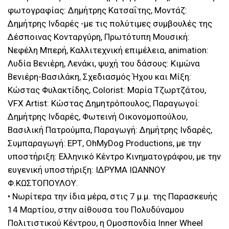
φωτογραφίας: Δημήτρης Κατσαΐτης, Μοντάζ:
Δημήτρης Ινδαρές -με τις πολύτιμες συμβουλές της
Δέσποινας Κονταργύρη, Πρωτότυπη Μουσική:
Νεφέλη Μπερή, Καλλιτεχνική επιμέλεια, animation:
Λυδία Βενιέρη, Λενάκι, ψυχή του δάσους: Κιμώνα
Βενιέρη-Βασιλάκη, Σχεδιασμός Ήχου και Μίξη:
Κώστας Φυλακτίδης, Colorist: Μαρία Τζωρτζάτου,
VFX Artist: Κώστας Δημητρόπουλος, Παραγωγοί:
Δημήτρης Ινδαρές, Φωτεινή Οικονομοπούλου,
Βασιλική Πατρούμπα, Παραγωγή: Δημήτρης Ινδαρές,
Συμπαραγωγή: ΕΡΤ, ΟhMyDog Productions, με την
υποστήριξη: Ελληνικό Κέντρο Κινηματογράφου, με την
ευγενική υποστήριξη: ΙΔΡΥΜΑ ΙΩΑΝΝΟΥ
Φ.ΚΩΣΤΟΠΟΥΛΟΥ.
• Νωρίτερα την ίδια μέρα, στις 7 μ.μ. της Παρασκευής
14 Μαρτίου, στην αίθουσα του Πολυδύναμου
Πολιτιστικού Κέντρου, η Ομοσπονδία Inner Wheel