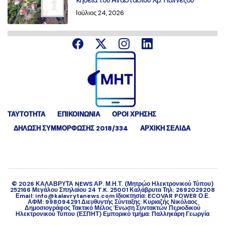
Ιούλιος 24, 2026
ΤΑΥΤΟΤΗΤΑ
ΕΠΙΚΟΙΝΩΝΙΑ
ΟΡΟΙ ΧΡΗΣΗΣ
ΔΉΛΩΣΗ ΣΥΜΜΌΡΦΩΣΗΣ 2018/334
ΑΡΧΙΚΗ ΣΕΛΙΔΑ
©
2026
ΚΑΛΑΒΡΥΤΑ NEWS ΑΡ. Μ.Η.Τ. (Μητρώο Ηλεκτρονικού Τύπου)
252166 Μεγάλου Σπηλαίου 24 T.K. 25001 Καλάβρυτα Τηλ: 2692029208
Εmail: info@kalavrytanews.com Ιδιοκτησία: ECOVAR POWER Ο.Ε.
ΑΦΜ: 998094291 Διευθυντής Σύνταξης: Κυριαζής Νικόλαος
Δημοσιογράφος Τακτικό Μέλος Ένωση Συντακτών Περιοδικού
Ηλεκτρονικού Τύπου (ΕΣΠΗΤ) Εμπορικό τμήμα: Παλληκάρη Γεωργία