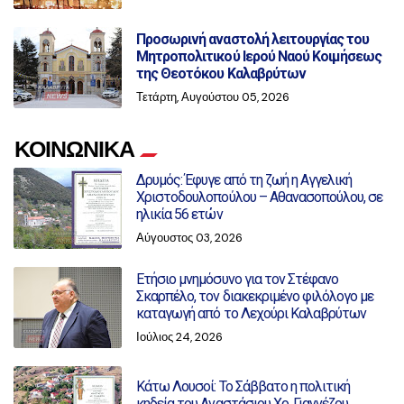
Προσωρινή αναστολή λειτουργίας του
Μητροπολιτικού Ιερού Ναού Κοιμήσεως
της Θεοτόκου Καλαβρύτων
Τετάρτη, Αυγούστου 05, 2026
ΚΟΙΝΩΝΙΚΑ
Δρυμός: Έφυγε από τη ζωή η Αγγελική
Χριστοδουλοπούλου – Αθανασοπούλου, σε
ηλικία 56 ετών
Αύγουστος 03, 2026
Ετήσιο μνημόσυνο για τον Στέφανο
Σκαρπέλο, τον διακεκριμένο φιλόλογο με
καταγωγή από το Λεχούρι Καλαβρύτων
Ιούλιος 24, 2026
Κάτω Λουσοί: Το Σάββατο η πολιτική
κηδεία του Αναστάσιου Χρ. Γιαννέζου