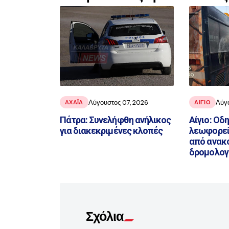
Αύγουστος 07, 2026
Αύγ
ΑΧΑΪ́Α
ΑΙΓΙΟ
Πάτρα: Συνελήφθη ανήλικος
Αίγιο: Οδ
για διακεκριμένες κλοπές
λεωφορεί
από ανακ
δρομολογ
Σχόλια