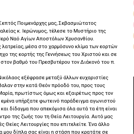
 Σεπτός Ποιμενάρχης μας, Σεβασμιώτατος
λείας κ. Ιερώνυμος, τέλεσε το Μυστήριο της
 Ιερό Ναό Αγίων Αποστόλων Χρυσανθίου.
ς λατρείας, μέσα στο χαρμόσυνο κλίμα των εορτών
χο της εορτής της Γεννήσεως του Χριστού και σε
ε στον βαθμό του Πρεσβυτέρου τον Διάκονό του π.
 Νικόλαος εξέφρασε μεταξύ άλλων ευχαριστίες
βαλαν στην κατά Θεόν πρόοδό του, προς τους
 Μαρία, πρωτίστως όμως και εξαιρέτως προς τον
ια εμένα υπήρξατε φωτεινό παράδειγμα αγωνιστού
 και δίδαγμα που απεκόμισα όλα αυτά τα έτη είναι
έντρο της ζωής του τη Θεία Λειτουργία. Αυτό μας
ές Θείες Λειτουργίες που επιτελείτε. Ένα άλλο
α μου δίπλα σας είναι η στάση που κρατάτε σε