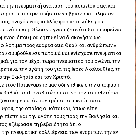
α την πνευματική ανάταση του ποιμνίου σας, και
χαριστώ που με τιμήσατε να βρίσκομαι πλησίον
σας, ανεχόμενος πολλές φορές τα λάθη μου.
υ ανάπαυση. Θέλω να γνωρίζετε ότι θα παραμείνω
όμενος, όπου μου ζητηθεί να διακονήσω ως
 φιλότιμα προς ευαρέσκεια Θεού και ανθρώπων.».
ου συμβούλευσε πατρικά και ενίσχυσε πνευματικά
χικά, για τον μέχρι τώρα πνευματικό του αγώνα, την
ρέπεια, την αγάπη του για τις Ιερές Ακολουθίες, τη
στην Εκκλησία και τον Χριστό.
 Σεπτός Ποιμενάρχης μας οδηγήθηκε στην απόφαση
ον βαθμό του Πρεσβυτέρου και να τον τοποθετήσει
άζοντας με αυτόν τον τρόπο το αμετάπτωτο
ίθρου, της οποίας οι κάτοικοι, όπως είπε
ην πίστη και την αγάπη τους προς την Εκκλησία και
τος εξέφρασε τη βεβαιότητα ότι ο
 την πνευματική καλλιέργεια των ενοριτών, την εν