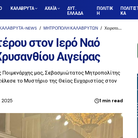
Ο
ΚΑΛΑΒΡΥΤΑ
ΑΧΑΪΑ
ΔΥΤ.
ΠΟΛΙΤΙΚ
ΠΟΛΙΤΙΣ
ΕΛΛΑΔΑ
Η
ΚΑ
ΚΑΛΑΒΡΥΤΑ-NEWS
ΜΗΤΡΟΠΟΛΗ ΚΑΛΑΒΡΥΤΩΝ
Χειροτονία Πρεσβυτέρου στον Ιερό Ναό Αγίων Αποστόλων Χρυσανθίου Αιγείρας
έρου στον Ιερό Ναό
ρυσανθίου Αιγείρας
ς Ποιμενάρχης μας, Σεβασμιώτατος Μητροπολίτης
 τέλεσε το Μυστήριο της Θείας Ευχαριστίας στον
, 2025
1 min read