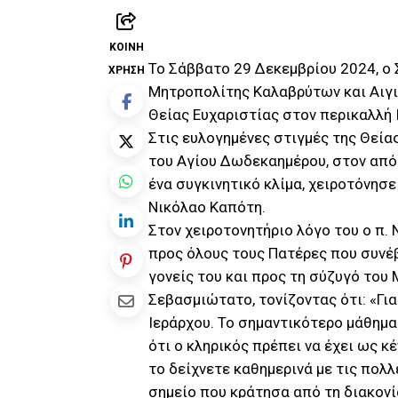
ΚΟΙΝΉ
Το Σάββατο 29 Δεκεμβρίου 2024, ο
ΧΡΉΣΗ
Μητροπολίτης Καλαβρύτων και Αιγια
Θείας Ευχαριστίας στον περικαλλή
Στις ευλογημένες στιγμές της Θεία
του Αγίου Δωδεκαημέρου, στον απόη
ένα συγκινητικό κλίμα, χειροτόνησ
Νικόλαο Καπότη.
Στον χειροτονητήριο λόγο του ο π.
προς όλους τους Πατέρες που συνέ
γονείς του και προς τη σύζυγό του
Σεβασμιώτατο, τονίζοντας ότι: «Γ
Ιεράρχου. Το σημαντικότερο μάθημα
ότι ο κληρικός πρέπει να έχει ως κ
το δείχνετε καθημερινά με τις πολλ
σημείο που κράτησα από τη διακονί