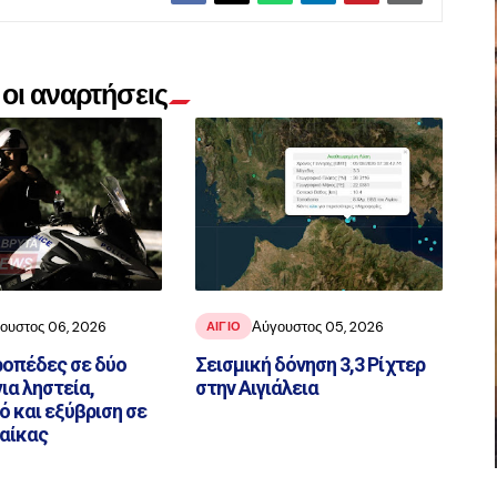
οι αναρτήσεις
ουστος 06, 2026
Αύγουστος 05, 2026
ΑΙΓΙΟ
ιροπέδες σε δύο
Σεισμική δόνηση 3,3 Ρίχτερ
ια ληστεία,
στην Αιγιάλεια
 και εξύβριση σε
αίκας