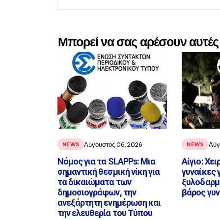
Μπορεί να σας αρέσουν αυτές 
Αύγουστος 06, 2026
Αύγ
NEWS
NEWS
Νόμος για τα SLAPPs: Μια
Αίγιο: Χε
σημαντική θεσμική νίκη για
γυναίκες γ
τα δικαιώματα των
ξυλοδαρμό
δημοσιογράφων, την
βάρος γυν
ανεξάρτητη ενημέρωση και
την ελευθερία του Τύπου