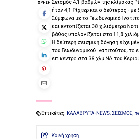
Σεισμός 4,1 βαθμών της κλίμακας 
ΧΡΉΣΗ
ήταν 4,1 Ρίχτερ και ο δεύτερος - με
Σύμφωνα με το Γεωδυναμικό Ινστιτο
και εντοπίζεται 38 χιλιόμετρα Νοτ
βάθος υπολογίζεται στα 11,8 χιλιό
Η δεύτερη σεισμική δόνηση είχε μέ
του Γεωδυναμικού Ινστιτούτου, το ε
επίκεντρο στα 38 χλμ ΝΔ του Κεριο
Εττικέτες:
ΚΑΛΑΒΡΥΤΑ-NEWS
ΣΕΙΣΜΟΣ
n
Κοινή χρήση