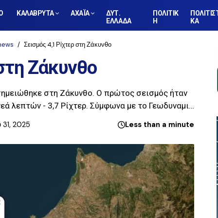
Ο
ΚΑΛΑΒΡΥΤΑ
ΑΧΑΪΑ
ΔΥΤ.
ΠΟΛΙΤΙΚ
ΠΟΛΙΤΙΣ
ΕΛΛΑΔΑ
Η
ΚΑ
news
Σεισμός 4,1 Ρίχτερ στη Ζάκυνθο
 στη Ζάκυνθο
 σημειώθηκε στη Ζάκυνθο. Ο πρώτος σεισμός ήταν
ννεά λεπτών - 3,7 Ρίχτερ. Σύμφωνα με το Γεωδυναμι…
 31, 2025
Less than a minute