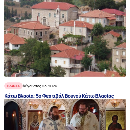
Αύγουστος 05, 2026
ΒΛΑΣΊΑ
Κάτω Βλασία: 5ο Φεστιβάλ Βουνού Κάτω Βλασίας