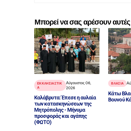
Μπορεί να σας αρέσουν αυτές 
Αύγουστος 06,
Αύ
ΕΚΚΛΗΣΙΑΣΤΙΚ
ΒΛΑΣΊΑ
Α
2026
Κάτω Βλασ
Καλάβρυτα: Έπεσε η αυλαία
Βουνού Κ
των κατασκηνώσεων της
Μητρόπολης - Μήνυμα
προσφοράς και αγάπης
(ΦΩΤΟ)