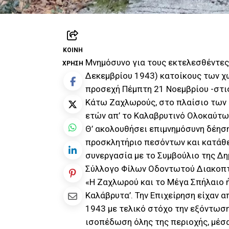
ΚΟΙΝΉ
Μνημόσυνο για τους εκτελεσθέντες
ΧΡΉΣΗ
Δεκεμβρίου 1943) κατοίκους των χ
προσεχή Πέμπτη 21 Νοεμβρίου -στις
Κάτω Ζαχλωρούς, στο πλαίσιο των
ετών απ’ το Καλαβρυτινό Ολοκαύτω
Θ’ ακολουθήσει επιμνημόσυνη δέηση
προσκλητήριο πεσόντων και κατάθ
συνεργασία με το Συμβούλιο της Δ
Σύλλογο Φίλων Οδοντωτού Διακοπτ
«Η Ζαχλωρού και το Μέγα Σπήλαιο ή
Καλάβρυτα’. Την Επιχείρηση είχαν α
1943 με τελικό στόχο την εξόντωσ
ισοπέδωση όλης της περιοχής, μέσ