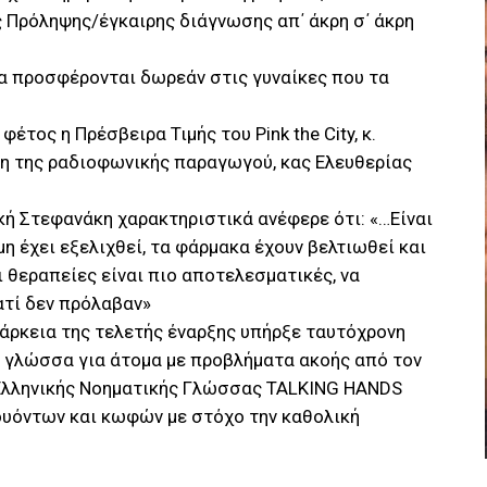
ης Πρόληψης/έγκαιρης διάγνωσης απ΄ άκρη σ΄ άκρη
τα προσφέρονται δωρεάν στις γυναίκες που τα
έτος η Πρέσβειρα Τιμής του Pink the City, κ.
ξη της ραδιοφωνικής παραγωγού, κας Ελευθερίας
κή Στεφανάκη χαρακτηριστικά ανέφερε ότι: «…Είναι
μη έχει εξελιχθεί, τα φάρμακα έχουν βελτιωθεί και
ι θεραπείες είναι πιο αποτελεσματικές, να
ατί δεν πρόλαβαν»
διάρκεια της τελετής έναρξης υπήρξε ταυτόχρονη
ή γλώσσα για άτομα με προβλήματα ακοής από τον
ο Ελληνικής Νοηματικής Γλώσσας TALKING HANDS
ουόντων και κωφών με στόχο την καθολική