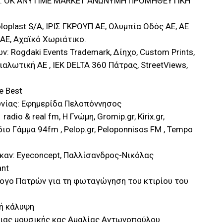
τος: OK ANYTIME MARKET ΑΝΩΝΥΜΗ ΠΡΟΜΗΘΕΥΤΙΚΗ
loplast S/A, ΙΡΙΣ ΓΚΡΟΥΠ ΑΕ, Ολυμπία Οδός ΑΕ, ΑΕ
AE, Αχαϊκό Χωριάτικο.
: Rogdaki Events Trademark, Δίηχο, Custom Prints,
ιαλωτική ΑΕ , IEK DELTA 360 Πάτρας, StreetViews,
e Best
ωνίας: Εφημερίδα Πελοπόννησος
dio & real fm, Η Γνώμη, Gromip.gr, Kirix.gr,
διο Γάμμα 94fm , Pelop.gr, Peloponnisos FM , Tempo
αν: Eyeconcept, Παλλίσανδρος-Νικόλας
ant
λογο Πατρών για τη φωταγώγηση του κτιρίου του
κή κάλυψη
ριας μουσικής κας Αμαλίας Αντωνοπούλου