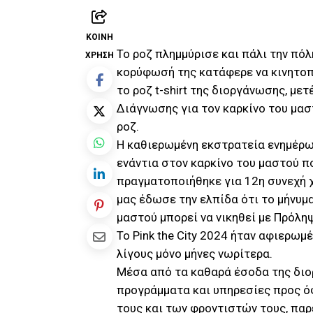
ΚΟΙΝΉ
Το ροζ πλημμύρισε και πάλι την πόλ
ΧΡΉΣΗ
κορύφωσή της κατάφερε να κινητοπ
το ροζ t-shirt της διοργάνωσης, με
Διάγνωσης για τον καρκίνο του μαστο
ροζ.
Η καθιερωμένη εκστρατεία ενημέρ
ενάντια στον καρκίνο του μαστού π
πραγματοποιήθηκε για 12η συνεχή χ
μας έδωσε την ελπίδα ότι το μήνυμ
μαστού μπορεί να νικηθεί με Πρόλη
Το Pink the City 2024 ήταν αφιερωμ
λίγους μόνο μήνες νωρίτερα.
Μέσα από τα καθαρά έσοδα της διο
προγράμματα και υπηρεσίες προς ό
τους και των φροντιστών τους, παρ