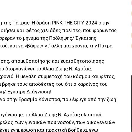
η της Πάτρας. Η δράση PINK THE CITY 2024 στην
οιήσει και φέτος χιλιάδες πολίτες, που φορώντας
τέφεραν το μήνυμα της Πρόληψης/ Έγκαιρης
ύ, και να «βάψει» γι΄ άλλη μια χρονιά, την Πάτρα
ωσης, απομυθοποίησης και ευαισθητοποίησης
ου διοργανώνει το Άλμα Ζωής Ν. Αχαΐας,
ρονιά. Η μεγάλη συμμετοχή του κόσμου και φέτος,
α βρήκε τους αποδέκτες του ότι ο καρκίνος του
ψη/ Έγκαιρη Διάγνωση!
ένο στην Ερασμία Κάνιστρα, που έφυγε από την ζωή
ργάνωσης, το Άλμα Ζωής Ν. Αχαΐας υλοποιεί
φελος των γυναικών που νοσούν, των οικογενειών
έχει ενημέρωση και πρακτική βοήθεια, ενώ