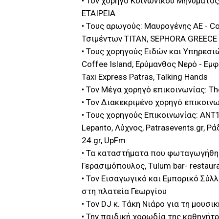
• Τον χορηγό Κοινωνικού Μηνύμα
ΕΤΑΙΡΕΙΑ
• Τους αρωγούς: Μαυρογένης ΑΕ - Co
Τσιμέντων ΤΙΤΑΝ, SEPHORA GREECE 
• Τους χορηγούς Ειδών και Yπηρεσιών
Coffee Island, Ερύμανθος Νερό - Εμφ
Taxi Express Patras, Talking Hands
• Τον Μέγα χορηγό επικοινωνίας: Th
• Τον Διακεκριμένο χορηγό επικοιν
• Τους χορηγούς Eπικοινωνίας: ΑΝΤ1 ra
Lepanto, Λύχνος, Patrasevents.gr, Ρά
24.gr, UpFm
• Τα καταστήματα που φωταγωγήθηκ
Γερασιμόπουλος, Τulum bar- restaur
• Τον Εισαγωγικό και Εμπορικό Σύλ
στη πλατεία Γεωργίου
• Τον DJ κ. Τάκη Νιάρο για τη μουσι
• Την παιδική χορωδία της καθηγήτ