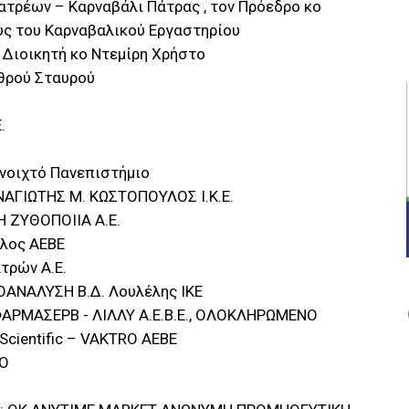
ατρέων – Καρναβάλι Πάτρας , τον Πρόεδρο κο
υς του Καρναβαλικού Εργαστηρίου
ν Διοικητή κο Ντεμίρη Χρήστο
υθρού Σταυρού
.
Ανοιχτό Πανεπιστήμιο
ΝΑΓΙΩΤΗΣ Μ. ΚΩΣΤΟΠΟΥΛΟΣ Ι.Κ.Ε.
Η ΖΥΘΟΠΟIIΑ Α.Ε.
υλος ΑΕΒΕ
ατρών A.E.
ΙΟΑΝΑΛΥΣΗ Β.Δ. Λουλέλης ΙΚΕ
te, ΦΑΡΜΑΣΕΡΒ - ΛΙΛΛΥ Α.Ε.Β.Ε., ΟΛΟΚΛΗΡΩΜΕΝΟ
cientific – VAKTRO AEBE
GO