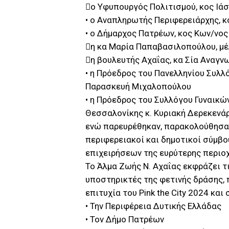
ο Υφυπουργός Πολιτισμού, κος Ι
• ο Αναπληρωτής Περιφερειάρχης, 
• ο Δήμαρχος Πατρέων, κος Κων/νος
η κα Μαρία Παπαβασιλοπούλου, μέ
η βουλευτής Αχαΐας, κα Σία Αναγ
• η Πρόεδρος του Πανελληνίου Συλλ
Παρασκευή Μιχαλοπούλου
• η Πρόεδρος του Συλλόγου Γυναικ
Θεσσαλονίκης κ. Κυριακή Δερεκενάρ
ενώ παρευρέθηκαν, παρακολούθησαν
περιφερειακοί και δημοτικοί σύμβο
επιχειρήσεων της ευρύτερης περιοχ
Το Άλμα Ζωής Ν. Αχαΐας εκφράζει τ
υποστηρικτές της φετινής δράσης, 
επιτυχία του Pink the City 2024 και
• Την Περιφέρεια Δυτικής Ελλάδας
• Τον Δήμο Πατρέων