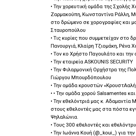
• Την χορευτική ομάδα της Σχολής 
Ζαρμακούπη, Κωνσταντίνα Ράλλη, Μ
στο δρώμενο σε χορογραφίες και μο
Σταυροπούλου
• Τις κυρίες που συμμετείχαν στο 
Πανουργιά, Κλαίρη Τζιομάκη, Ρένα 
• Τον κο Χρήστο Παγουλάτο και την
• Την εταιρεία ASKOUNIS SECURITY
• Την Φιλαρμονική Ορχήστρα της Π
Γιώργου Μπουρδόπουλου
• Την ομάδα κρουστών «ΚρουστΑαλή
• • Την ομάδα χορού Salsamentes και
• Την εθελόντριά μας κ. Αδαμαντία
στους εθελοντές μας στα πόστα εγγρ
Ψηλαλώνια.
• Τους 300 εθελοντές και εθελόντρι
• Την Ιωάννα Κουή (@_koui_) για την