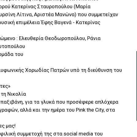
Χορού Κατερίνας Σταυροπούλου (Μαρία
υρσίνη Λίτινα, Αριστέα Μανώνα) που συμμετείχαν
υσική επιμέλεια Έφης Βαγενά - Κατερίνας
δρώμενο : Ελευθερία Θεοδωροπούλου, Ράνια
Χυτοπούλου
 ομάδα του
ολυφωνικής Χορωδίας Πατρών υπό τη διεύθυνση του
τες»
 τη Νικολία
 Μπαξιβάνη, για τα γλυκά που προσέφερε απλόχερα
αφών, αλλά και την ημέρα του Pink the City, στα
ες μας!
 φιλική συμμετοχή της στα social media του