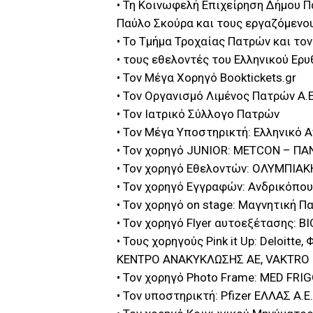
• Τη Κοινωφελή Επιχείρηση Δήμου Π
Παύλο Σκούρα και τους εργαζόμενο
• Το Τμήμα Τροχαίας Πατρών και το
• τους εθελοντές του Ελληνικού Ερ
• Τον Μέγα Χορηγό Booktickets.gr
• Τον Οργανισμό Λιμένος Πατρών Α.Ε
• Τον Ιατρικό Σύλλογο Πατρών
• Τον Μέγα Υποστηρικτή: Ελληνικό 
• Τον χορηγό JUNIOR: METCON – ΠΑ
• Τον χορηγό Εθελοντών: ΟΛΥΜΠIΑΚ
• Τον χορηγό Εγγραφών: Ανδρικόπο
• Τον χορηγό οn stage: Μαγνητική Π
• Τον χορηγό Flyer αυτοεξέτασης: Β
• Τους χορηγούς Pink it Up: Deloit
ΚΕΝΤΡΟ ΑΝΑΚΥΚΛΩΣΗΣ ΑΕ, VAKTRO S
• Τον χορηγό Photo Frame: MED FRI
• Τον υποστηρικτή: Pfizer ΕΛΛΑΣ Α.Ε.