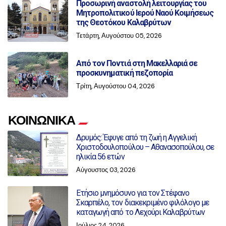
Προσωρινή αναστολή λειτουργίας του
Μητροπολιτικού Ιερού Ναού Κοιμήσεως
της Θεοτόκου Καλαβρύτων
Τετάρτη, Αυγούστου 05, 2026
Από τον Ποντιά στη Μακελλαριά σε
προσκυνηματική πεζοπορία
Τρίτη, Αυγούστου 04, 2026
ΚΟΙΝΩΝΙΚΑ
Δρυμός: Έφυγε από τη ζωή η Αγγελική
Χριστοδουλοπούλου – Αθανασοπούλου, σε
ηλικία 56 ετών
Αύγουστος 03, 2026
Ετήσιο μνημόσυνο για τον Στέφανο
Σκαρπέλο, τον διακεκριμένο φιλόλογο με
καταγωγή από το Λεχούρι Καλαβρύτων
Ιούλιος 24, 2026