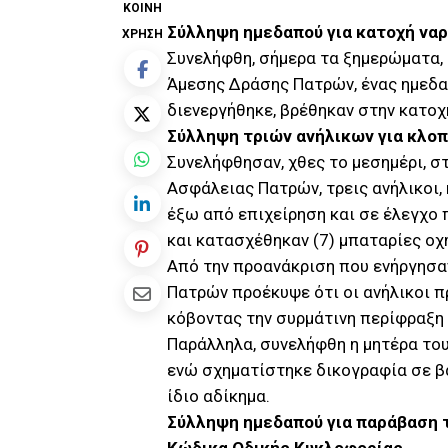
ΚΟΙΝΉ
Σύλληψη ημεδαπού για κατοχή να
ΧΡΉΣΗ
Συνελήφθη, σήμερα τα ξημερώματα,
Άμεσης Δράσης Πατρών, ένας ημεδαπ
διενεργήθηκε, βρέθηκαν στην κατοχ
Σύλληψη τριών ανήλικων για κλο
Συνελήφθησαν, χθες το μεσημέρι, σ
Ασφάλειας Πατρών, τρεις ανήλικοι, 
έξω από επιχείρηση και σε έλεγχο 
και κατασχέθηκαν (7) μπαταρίες οχ
Από την προανάκριση που ενήργησα
Πατρών προέκυψε ότι οι ανήλικοι π
κόβοντας την συρμάτινη περίφραξη
Παράλληλα, συνελήφθη η μητέρα του
ενώ σχηματίστηκε δικογραφία σε β
ίδιο αδίκημα.
Σύλληψη ημεδαπού για παράβαση τ