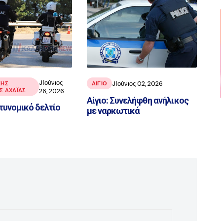
JΙούνιος
JΙούνιος 02, 2026
ΚΉΣ
ΑΙΓΙΟ
 ΑΧΑΪ́ΑΣ
26, 2026
Αίγιο: Συνελήφθη ανήλικος
τυνομικό δελτίο
με ναρκωτικά