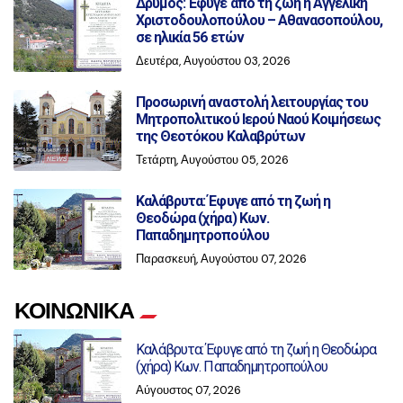
Δρυμός: Έφυγε από τη ζωή η Αγγελική
Χριστοδουλοπούλου – Αθανασοπούλου,
σε ηλικία 56 ετών
Δευτέρα, Αυγούστου 03, 2026
Προσωρινή αναστολή λειτουργίας του
Μητροπολιτικού Ιερού Ναού Κοιμήσεως
της Θεοτόκου Καλαβρύτων
Τετάρτη, Αυγούστου 05, 2026
Καλάβρυτα: Έφυγε από τη ζωή η
Θεοδώρα (χήρα) Κων.
Παπαδημητροπούλου
Παρασκευή, Αυγούστου 07, 2026
ΚΟΙΝΩΝΙΚΑ
Καλάβρυτα: Έφυγε από τη ζωή η Θεοδώρα
(χήρα) Κων. Παπαδημητροπούλου
Αύγουστος 07, 2026