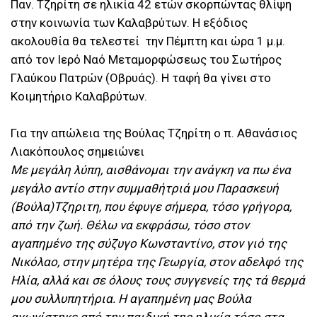
Παν. Τζηρίτη σε ηλικία 42 ετών σκορπώντας θλίψη
στην κοινωνία των Καλαβρύτων. Η εξόδιος
ακολουθία θα τελεστεί την Πέμπτη και ώρα 1 μ.μ.
από τον Ιερό Ναό Μεταμορφώσεως του Σωτήρος
Γλαύκου Πατρών (Οβρυάς). Η ταφή θα γίνει στο
Κοιμητήριο Καλαβρύτων.
Για την απώλεια της Βούλας Τζηρίτη ο π. Αθανάσιος
Λιακόπουλος σημειώνει
Με μεγάλη λύπη, αισθάνομαι την ανάγκη να πω ένα
μεγάλο αντίο στην συμμαθήτριά μου Παρασκευή
(Βούλα)Τζηριτη, που έφυγε σήμερα, τόσο γρήγορα,
από την ζωή. Θέλω να εκφράσω, τόσο στον
αγαπημένο της σύζυγο Κωνσταντίνο, στον γιό της
Νικόλαο, στην μητέρα της Γεωργία, στον αδελφό της
Ηλία, αλλά και σε όλους τους συγγενείς της τά θερμά
μου συλλυπητήρια. Η αγαπημένη μας Βούλα