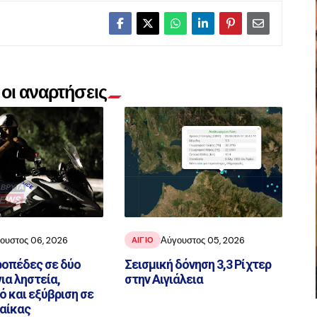
οι αναρτήσεις
ουστος 06, 2026
Αύγουστος 05, 2026
ΑΙΓΙΟ
ιροπέδες σε δύο
Σεισμική δόνηση 3,3 Ρίχτερ
ια ληστεία,
στην Αιγιάλεια
 και εξύβριση σε
αίκας