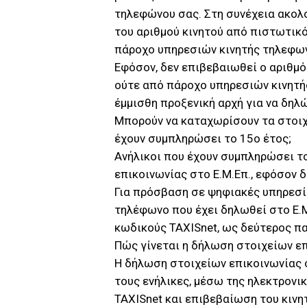
τηλεφώνου σας. Στη συνέχεια ακολ
του αριθμού κινητού από πιστωτικό
πάροχο υπηρεσιών κινητής τηλεφων
Εφόσον, δεν επιβεβαιωθεί ο αριθμό
ούτε από πάροχο υπηρεσιών κινητής
έμμισθη προξενική αρχή για να δηλ
Μπορούν να καταχωρίσουν τα στοιχε
έχουν συμπληρώσει το 15ο έτος;
Ανήλικοι που έχουν συμπληρώσει τ
επικοινωνίας στο Ε.Μ.Επ., εφόσον
Για πρόσβαση σε ψηφιακές υπηρεσί
τηλέφωνο που έχει δηλωθεί στο Ε.Μ
κωδικούς TAXISnet, ως δεύτερος π
Πώς γίνεται η δήλωση στοιχείων επ
Η δήλωση στοιχείων επικοινωνίας σ
τους ενήλικες, μέσω της ηλεκτρονι
TAXISnet και επιβεβαίωση του κιν