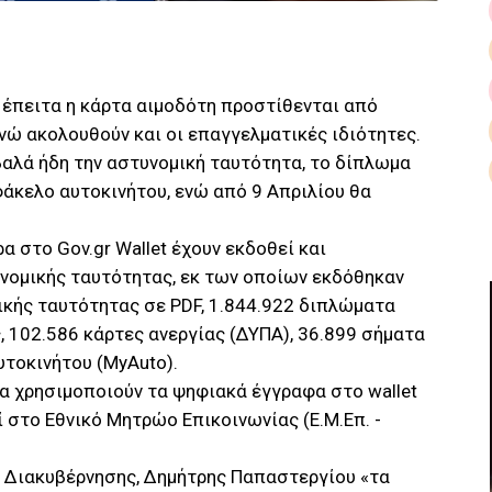
 έπειτα η κάρτα αιμοδότη προστίθενται από
ώ ακολουθούν και οι επαγγελματικές ιδιότητες.
υβαλά ήδη την αστυνομική ταυτότητα, το δίπλωμα
φάκελο αυτοκινήτου, ενώ από 9 Απριλίου θα
.
α στο Gov.gr Wallet έχουν εκδοθεί και
υνομικής ταυτότητας, εκ των οποίων εκδόθηκαν
ικής ταυτότητας σε PDF, 1.844.922 διπλώματα
, 102.586 κάρτες ανεργίας (ΔΥΠΑ), 36.899 σήματα
υτοκινήτου (MyAuto).
να χρησιμοποιούν τα ψηφιακά έγγραφα στο wallet
 στο Εθνικό Μητρώο Επικοινωνίας (Ε.Μ.Επ. -
 Διακυβέρνησης, Δημήτρης Παπαστεργίου «τα