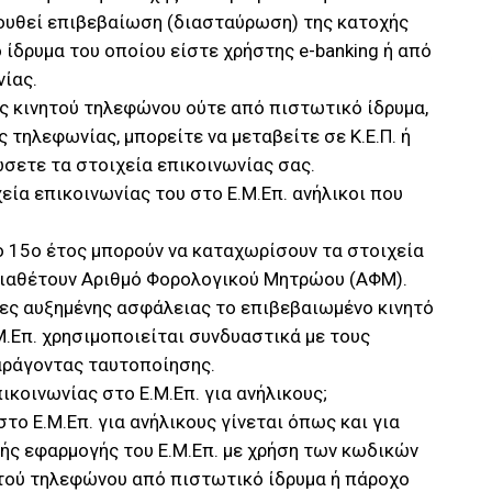
ουθεί επιβεβαίωση (διασταύρωση) της κατοχής
 ίδρυμα του οποίου είστε χρήστης e-banking ή από
ίας.
ς κινητού τηλεφώνου ούτε από πιστωτικό ίδρυμα,
 τηλεφωνίας, μπορείτε να μεταβείτε σε Κ.Ε.Π. ή
ώσετε τα στοιχεία επικοινωνίας σας.
ία επικοινωνίας του στο Ε.Μ.Επ. ανήλικοι που
ο 15ο έτος μπορούν να καταχωρίσουν τα στοιχεία
 διαθέτουν Αριθμό Φορολογικού Μητρώου (ΑΦΜ).
ες αυξημένης ασφάλειας το επιβεβαιωμένο κινητό
.Επ. χρησιμοποιείται συνδυαστικά με τους
αράγοντας ταυτοποίησης.
ικοινωνίας στο Ε.Μ.Επ. για ανήλικους;
το Ε.Μ.Επ. για ανήλικους γίνεται όπως και για
κής εφαρμογής του Ε.Μ.Επ. με χρήση των κωδικών
ητού τηλεφώνου από πιστωτικό ίδρυμα ή πάροχο