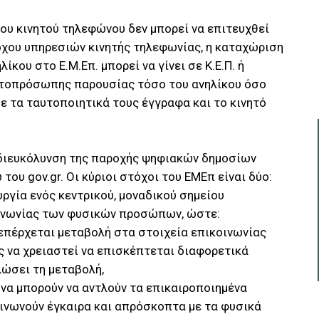
ου κινητού τηλεφώνου δεν μπορεί να επιτευχθεί
χου υπηρεσιών κινητής τηλεφωνίας, η καταχώριση
κου στο Ε.Μ.Επ. μπορεί να γίνει σε Κ.Ε.Π. ή
υτοπρόσωπης παρουσίας τόσο του ανηλίκου όσο
με τα ταυτοποιητικά τους έγγραφα και το κινητό
διευκόλυνση της παροχής ψηφιακών δημοσίων
ου gov.gr. Οι κύριοι στόχοι του ΕΜΕπ είναι δύο:
γία ενός κεντρικού, μοναδικού σημείου
ινωνίας των φυσικών προσώπων, ώστε:
 επέρχεται μεταβολή στα στοιχεία επικοινωνίας
ίς να χρειαστεί να επισκέπτεται διαφορετικά
λώσει τη μεταβολή,
 να μπορούν να αντλούν τα επικαιροποιημένα
οινωνούν έγκαιρα και απρόσκοπτα με τα φυσικά