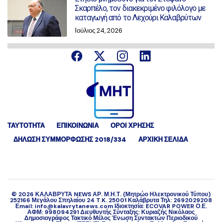
Σκαρπέλο, τον διακεκριμένο φιλόλογο με
καταγωγή από το Λεχούρι Καλαβρύτων
Ιούλιος 24, 2026
ΤΑΥΤΟΤΗΤΑ
ΕΠΙΚΟΙΝΩΝΙΑ
ΟΡΟΙ ΧΡΗΣΗΣ
ΔΉΛΩΣΗ ΣΥΜΜΌΡΦΩΣΗΣ 2018/334
ΑΡΧΙΚΗ ΣΕΛΙΔΑ
©
2026
ΚΑΛΑΒΡΥΤΑ NEWS ΑΡ. Μ.Η.Τ. (Μητρώο Ηλεκτρονικού Τύπου)
252166 Μεγάλου Σπηλαίου 24 T.K. 25001 Καλάβρυτα Τηλ: 2692029208
Εmail: info@kalavrytanews.com Ιδιοκτησία: ECOVAR POWER Ο.Ε.
ΑΦΜ: 998094291 Διευθυντής Σύνταξης: Κυριαζής Νικόλαος
Δημοσιογράφος Τακτικό Μέλος Ένωση Συντακτών Περιοδικού