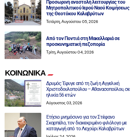
Προσωρινή αναστολή λειτουργίας του
Μητροπολιτικού Ιερού Ναού Κοιμήσεως
της Θεοτόκου Καλαβρύτων
Τετάρτη, Αυγούστου 05, 2026
Από τον Ποντιά στη Μακελλαριά σε
προσκυνηματική πεζοπορία
Τρίτη, Αυγούστου 04, 2026
ΚΟΙΝΩΝΙΚΑ
Δρυμός: Έφυγε από τη ζωή η Αγγελική
Χριστοδουλοπούλου – Αθανασοπούλου, σε
ηλικία 56 ετών
Αύγουστος 03, 2026
Ετήσιο μνημόσυνο για τον Στέφανο
Σκαρπέλο, τον διακεκριμένο φιλόλογο με
καταγωγή από το Λεχούρι Καλαβρύτων
Ιούλιος 24, 2026