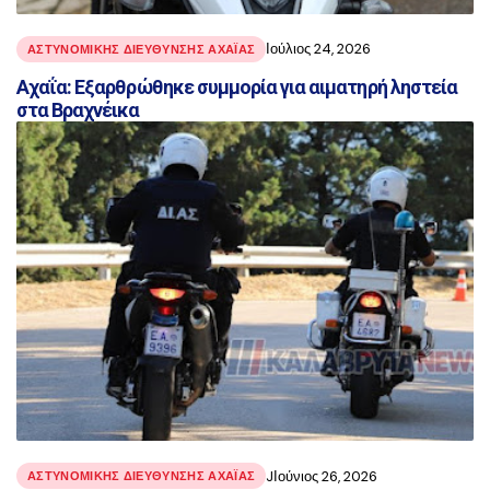
Ιούλιος 24, 2026
ΑΣΤΥΝΟΜΙΚΉΣ ΔΙΕΎΘΥΝΣΗΣ ΑΧΑΪ́ΑΣ
Αχαΐα: Εξαρθρώθηκε συμμορία για αιματηρή ληστεία
στα Βραχνέικα
JΙούνιος 26, 2026
ΑΣΤΥΝΟΜΙΚΉΣ ΔΙΕΎΘΥΝΣΗΣ ΑΧΑΪ́ΑΣ