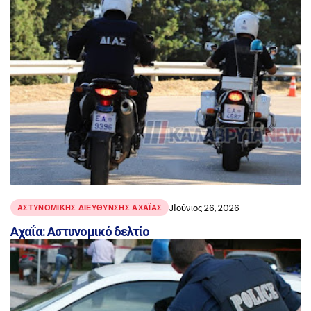
JΙούνιος 26, 2026
ΑΣΤΥΝΟΜΙΚΉΣ ΔΙΕΎΘΥΝΣΗΣ ΑΧΑΪ́ΑΣ
Αχαΐα: Αστυνομικό δελτίο