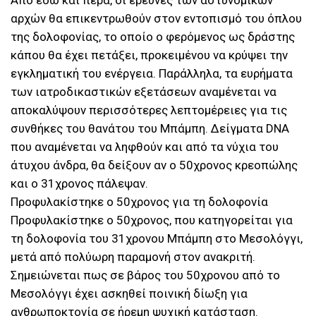
Από εδώ και πέρα, οι έρευνες των αστυνομικών
αρχών θα επικεντρωθούν στον εντοπισμό του όπλου
της δολοφονίας, το οποίο ο φερόμενος ως δράστης
κάπου θα έχει πετάξει, προκειμένου να κρύψει την
εγκληματική του ενέργεια. Παράλληλα, τα ευρήματα
των ιατροδικαστικών εξετάσεων αναμένεται να
αποκαλύψουν περισσότερες λεπτομέρειες για τις
συνθήκες του θανάτου του Μπάμπη. Δείγματα DNA
που αναμένεται να ληφθούν και από τα νύχια του
άτυχου άνδρα, θα δείξουν αν ο 50χρονος κρεοπώλης
και ο 31χρονος πάλεψαν.
Προφυλακίστηκε ο 50χρονος για τη δολοφονία
Προφυλακίστηκε ο 50χρονος, που κατηγορείται για
τη δολοφονία του 31χρονου Μπάμπη στο Μεσολόγγι,
μετά από πολύωρη παραμονή στον ανακριτή.
Σημειώνεται πως σε βάρος του 50χρονου από το
Μεσολόγγι έχει ασκηθεί ποινική δίωξη για
ανθρωποκτονία σε ήρεμη ψυχική κατάσταση.