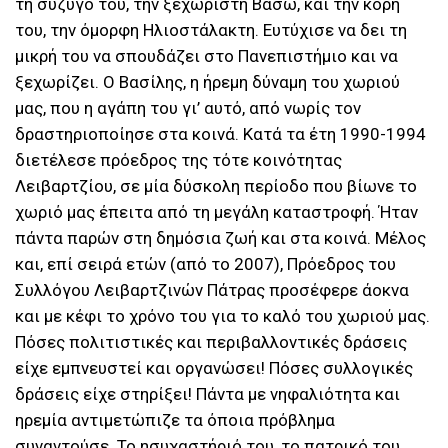
τη σύζυγό του, την ξεχωριστή Βάσω, και την κόρη
του, την όμορφη Ηλιοστάλακτη. Ευτύχισε να δει τη
μικρή του να σπουδάζει στο Πανεπιστήμιο και να
ξεχωρίζει. Ο Βασίλης, η ήρεμη δύναμη του χωριού
μας, που η αγάπη του γι’ αυτό, από νωρίς τον
δραστηριοποίησε στα κοινά. Κατά τα έτη 1990-1994
διετέλεσε πρόεδρος της τότε κοινότητας
Λειβαρτζίου, σε μία δύσκολη περίοδο που βίωνε το
χωριό μας έπειτα από τη μεγάλη καταστροφή. Ήταν
πάντα παρών στη δημόσια ζωή και στα κοινά. Μέλος
και, επί σειρά ετών (από το 2007), Πρόεδρος του
Συλλόγου Λειβαρτζινών Πάτρας προσέφερε άοκνα
και με κέφι το χρόνο του για το καλό του χωριού μας.
Πόσες πολιτιστικές και περιβαλλοντικές δράσεις
είχε εμπνευστεί και οργανώσει! Πόσες συλλογικές
δράσεις είχε στηρίξει! Πάντα με νηφαλιότητα και
ηρεμία αντιμετώπιζε τα όποια πρόβλημα
συναντούσε. Το ησυχαστήριό του, το πατρικό του,