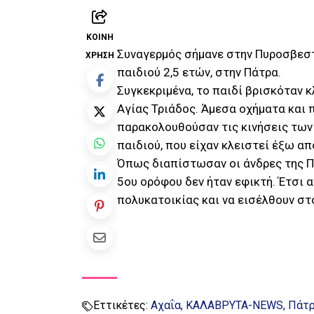
ΚΟΙΝΉ
Συναγερμός σήμανε στην Πυροσβεστ
ΧΡΉΣΗ
παιδιού 2,5 ετών, στην Πάτρα.
Συγκεκριμένα, το παιδί βρισκόταν κ
Αγίας Τριάδος. Άμεσα οχήματα και
παρακολουθούσαν τις κινήσεις των
παιδιού, που είχαν κλειστεί έξω απ
Όπως διαπίστωσαν οι άνδρες της Π
5ου ορόφου δεν ήταν εφικτή. Έτσι 
πολυκατοικίας και να εισέλθουν στ
Εττικέτες:
Αχαΐα
ΚΑΛΑΒΡΥΤΑ-NEWS
Πάτ