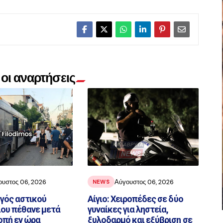
οι αναρτήσεις
ουστος 06, 2026
Αύγουστος 06, 2026
NEWS
ηγός αστικού
Αίγιο: Χειροπέδες σε δύο
ου πέθανε μετά
γυναίκες για ληστεία,
οπή εν ώρα
ξυλοδαρμό και εξύβριση σε