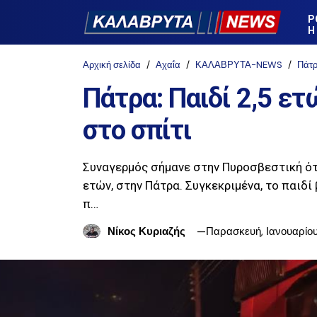
Ρ
Η
Αρχική σελίδα
Αχαΐα
ΚΑΛΑΒΡΥΤΑ-NEWS
Πάτ
Πάτρα: Παιδί 2,5 ε
στο σπίτι
Συναγερμός σήμανε στην Πυροσβεστική ότ
ετών, στην Πάτρα. Συγκεκριμένα, το παιδί
π…
Νίκος Κυριαζής
Παρασκευή, Ιανουαρίο