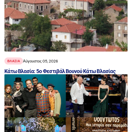
Αύγουστος 05, 2026
ΒΛΑΣΊΑ
Κάτω Βλασία: 5ο Φεστιβάλ Βουνού Κάτω Βλασίας