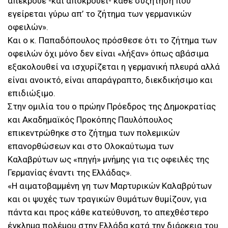
απέκρουε -και αποκρούει- κάθε συζήτηση που
εγείρεται γύρω απ’ το ζήτημα των γερμανικών
οφειλών».
Και ο κ. Παπαδόπουλος πρόσθεσε ότι το ζήτημα των
οφειλών όχι μόνο δεν είναι «λήξαν» όπως αβάσιμα
εξακολουθεί να ισχυρίζεται η γερμανική πλευρά αλλά
είναι ανοικτό, είναι απαράγραπτο, διεκδικήσιμο και
επιδιώξιμο.
Στην ομιλία του ο πρώην Πρόεδρος της Δημοκρατίας
και Ακαδημαϊκός Προκόπης Παυλόπουλος
επικεντρώθηκε στο ζήτημα των πολεμικών
επανορθώσεων και στο Ολοκαύτωμα των
Καλαβρύτων ως «πηγή» μνήμης για τις οφειλές της
Γερμανίας έναντι της Ελλάδας».
«Η αιματοβαμμένη γη των Μαρτυρικών Καλαβρύτων
και οι ψυχές των τραγικών Θυμάτων θυμίζουν, για
πάντα και προς κάθε κατεύθυνση, το απεχθέστερο
έγκλημα πολέμου στην Ελλάδα κατά την διάρκεια του