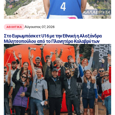
Αύγουστος 07, 2026
ΑΘΛΗΤΙΚΑ
Στο Ευρωμπάσκετ U16 με την Εθνική η Αλεξάνδρα
Μιλητσοπούλου από το Πλανητέρο Καλαβρύτων