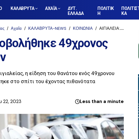
Ο
ΚΑΛΑΒΡΥΤΑ
ΑΧΑΪΑ
ΔΥΤ.
ΠΟΛΙΤΙΚ
ΠΟΛΙΤΙΣ
ΕΛΛΑΔΑ
Η
ΚΑ
ΐας
Αχαΐα
ΚΑΛΑΒΡΥΤΑ-NEWS
ΚΟΙΝΩΝΙΑ
ΑΙΓΙΑΛΕΙΑ: Αυτοπυροβολήθηκε 49χρονος πατέρας δύο παιδιών
ροβολήθηκε 49χρονος
ών
ιγιαλείας, η είδηση του θανάτου ενός 49χρονου
τηκε στο σπίτι του έχοντας πιθανότατα
υ 22, 2023
Less than a minute