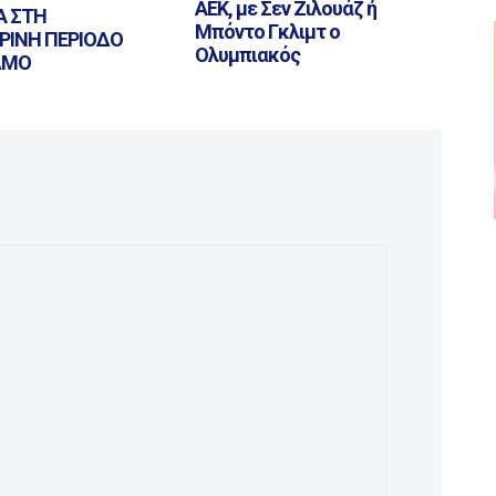
ΑΕΚ, με Σεν Ζιλουάζ ή
Α ΣΤΗ
Μπόντο Γκλιμτ ο
ΡΙΝΗ ΠΕΡΙΟΔΟ
Ολυμπιακός
ΛΜΟ