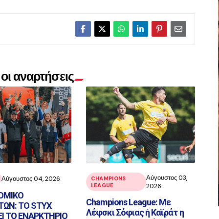
οι αναρτήσεις
Αύγουστος 03,
Αύγουστος 04, 2026
CHAMPIONS
LEAGUE
2026
ΟΜΙΚΟ
Champions League: Με
ΩΝ: ΤΟ STYX
Λέφσκι Σόφιας ή Καϊράτ η
ΕΙ ΤΟ ΕΝΑΡΚΤΗΡΙΟ