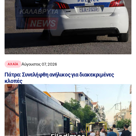
Αύγουστος 07, 2026
ΑΧΑΪ́Α
Πάτρα: Συνελήφθη ανήλικος για διακεκριμένες
κλοπές