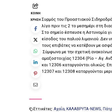
ΚΟΙΝΉ
Συρμός του Προαστιακού Σιδηροδρό
ΧΡΉΣΗ
λίγο πριν τις 2 το μεσημέρι στη δ
Στο σημείο έσπευσε η Αστυνομία γι
είσοδος του παλιού λιμανιού. Δεν 
τους επιβάτες να κατέβουν με ασφά
Σύμφωνα με την σχετική ανακοίνωσ
αμαξοστοιχίας 12304 (Ρίο – Αγ. Αν
και 12306 καταργούνται ολικώς. Επ
12307 και 12308 καταργούνται μερ
Εττικέτες:
Αχαΐα
ΚΑΛΑΒΡΥΤΑ-NEWS
Πάτ