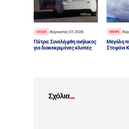
Αύγουστος 07, 2026
Αύγ
ΑΧΑΪ́Α
NEWS
Πάτρα: Συνελήφθη ανήλικος
Μεγάλη π
για διακεκριμένες κλοπές
Στεφάνι 
Σχόλια