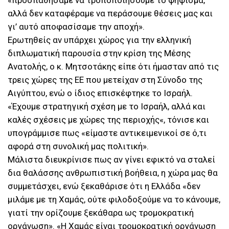
«προσπαθήσαμε να τροποποιήσουμε το ψήφισμα,
αλλά δεν καταφέραμε να περάσουμε θέσεις μας και
γι’ αυτό αποφασίσαμε την αποχή».
Ερωτηθείς αν υπάρχει χώρος για την ελληνική
διπλωματική παρουσία στην κρίση της Μέσης
Ανατολής, ο κ. Μητσοτάκης είπε ότι ήμασταν από τις
τρεις χώρες της ΕΕ που μετείχαν στη Σύνοδο της
Αιγύπτου, ενώ ο ίδιος επισκέφτηκε το Ισραήλ.
«Έχουμε στρατηγική σχέση με το Ισραήλ, αλλά και
καλές σχέσεις με χώρες της περιοχής«, τόνισε και
υπογράμμισε πως «είμαστε αντικειμενικοί σε ό,τι
αφορά στη συνολική μας πολιτική».
Μάλιστα διευκρίνισε πως αν γίνει εφικτό να σταλεί
δια θαλάσσης ανθρωπιστική βοήθεια, η χώρα μας θα
συμμετάσχει, ενώ ξεκαθάρισε ότι η Ελλάδα «δεν
μιλάμε με τη Χαμάς, ούτε φιλοδοξούμε να το κάνουμε,
γιατί την ορίζουμε ξεκάθαρα ως τρομοκρατική
οργάνωση». «Η Χαμάς είναι τρομοκρατική οργάνωση