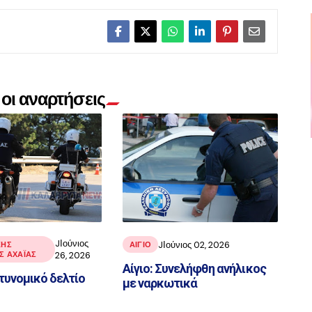
οι αναρτήσεις
JΙούνιος
JΙούνιος 02, 2026
ΚΉΣ
ΑΙΓΙΟ
 ΑΧΑΪ́ΑΣ
26, 2026
Αίγιο: Συνελήφθη ανήλικος
τυνομικό δελτίο
με ναρκωτικά