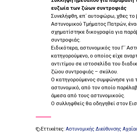
Σύλληψη ημεδαπού για παράβαση τ
ευζωία των ζώων συντροφιάς
Συνελήφθη, επ΄ αυτοφώρω, χθες το 
Αστυνομικού Τμήματος Πατρών, ένα
σχηματίστηκε δικογραφία για παρά
συντροφιάς.
Ειδικότερα, αστυνομικός του Γ΄ Ασ
κατηγορούμενο, ο οποίος είχε αναρ
αντιτίμου σε ιστοσελίδα του διαδι
ζώου συντροφιάς – σκύλου.
O κατηγορούμενος συμφώνησε για τ
αστυνομικό, από τον οποίο παρέλα
άμεσα από τους αστυνομικούς.
Ο συλληφθείς θα οδηγηθεί στον Ε
Εττικέτες:
Αστυνομικής Διεύθυνσης Αχαΐα