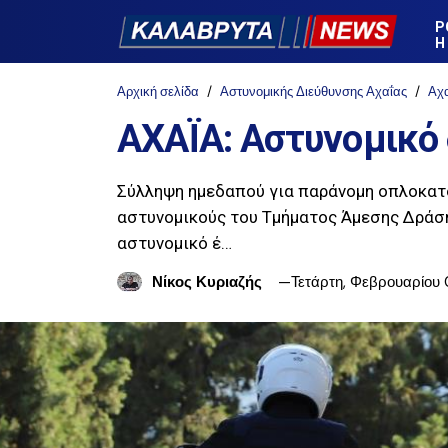
Ρ
Η
Αρχική σελίδα
Αστυνομικής Διεύθυνσης Αχαΐας
Αχ
ΑΧΑΪΑ: Αστυνομικό 
Σύλληψη ημεδαπού για παράνομη οπλοκατο
αστυνομικούς του Τμήματος Άμεσης Δράση
αστυνομικό έ…
Νίκος Κυριαζής
Τετάρτη, Φεβρουαρίου 