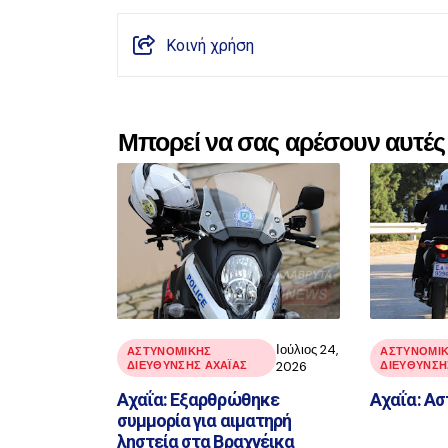
Κοινή χρήση
Μπορεί να σας αρέσουν αυτές 
Ιούλιος 24,
ΑΣΤΥΝΟΜΙΚΉΣ
ΑΣΤΥΝΟΜΙ
ΔΙΕΎΘΥΝΣΗΣ ΑΧΑΪ́ΑΣ
2026
ΔΙΕΎΘΥΝΣΗΣ
Αχαΐα: Εξαρθρώθηκε
Αχαΐα: Ασ
συμμορία για αιματηρή
ληστεία στα Βραχνέικα