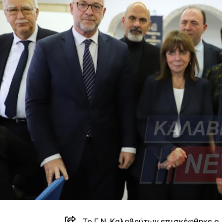
Το Γ.Ν. Καλαβρύτων επισκέφθηκε ο 