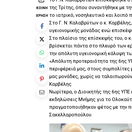
της Τρίτης, όπου συναντήθηκε με τ
ΚΟΙΝΉ
το ιατρικό, νοσηλευτικό και λοιπό
ΧΡΉΣΗ
Στο Γ. Ν. Καλαβρύτων ο κ. Καρβέλης
υγειονομικής μονάδας ενώ επισκέφ
Στο πλαίσιο της επίσκεψής του, ο κ
βρίσκεται πάντα στο πλευρό των ε
την απόλυτη υγειονομική κάλυψη τω
«Απόλυτη προτεραιότητα της 6ης ΥΠ
περιφέρειά μας, στους συμπολίτες μ
μας μονάδες, χωρίς να ταλαιπωρούν
Καρβέλης.
Νωρίτερα, ο Διοικητής της 6ης ΥΠΕ 
εκδηλώσεις Μνήμης για το Ολοκαύ
πραγματοποιήθηκαν φέτος με την π
Σακελλαροπούλου.