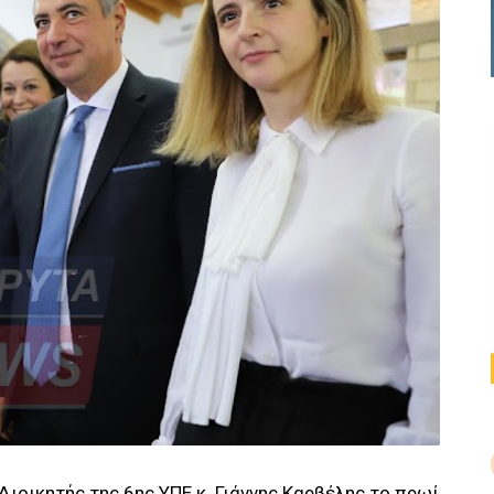
Διοικητής της 6ης ΥΠΕ κ. Γιάννης Καρβέλης το πρωί