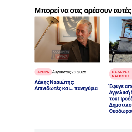
Μπορεί να σας αρέσουν αυτές 
Αύγουστος 23, 2025
ΑΡΘΡΑ
ΘΌΔΩΡΟΣ
ΝΑΣΙΏΤΗΣ
Λάκης Νασιώτης:
Έφυγε από
Απινιδωτές και... πανηγύρια
Αγγελική
του Προέ
Δημοτικο
Θεόδωρο