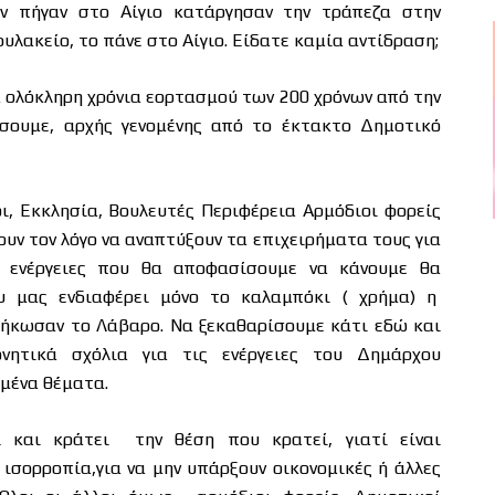
ην πήγαν στο Αίγιο κατάργησαν την τράπεζα στην
υλακείο, το πάνε στο Αίγιο. Είδατε καμία αντίδραση;
α ολόκληρη χρόνια εορτασμού των 200 χρόνων από την
σουμε, αρχής γενομένης από το έκτακτο Δημοτικό
ι, Εκκλησία, Βουλευτές Περιφέρεια Αρμόδιοι φορείς
ουν τον λόγο να αναπτύξουν τα επιχειρήματα τους για
ις ενέργειες που θα αποφασίσουμε να κάνουμε θα
υ μας ενδιαφέρει μόνο το καλαμπόκι ( χρήμα) η
σήκωσαν το Λάβαρο. Να ξεκαθαρίσουμε κάτι εδώ και
ητικά σχόλια για τις ενέργειες του Δημάρχου
μένα θέματα.
και κράτει την θέση που κρατεί, γιατί είναι
ισορροπία,για να μην υπάρξουν οικονομικές ή άλλες