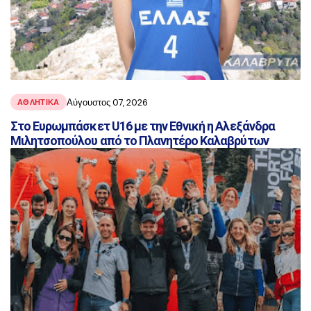
Αύγουστος 07, 2026
ΑΘΛΗΤΙΚΑ
Στο Ευρωμπάσκετ U16 με την Εθνική η Αλεξάνδρα
Μιλητσοπούλου από το Πλανητέρο Καλαβρύτων