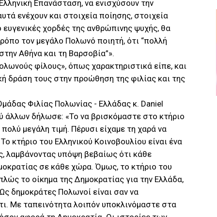
 Ελληνική Επανάσταση, να ενισχύσουν την
υτά ενέχουν και στοιχεία ποίησης, στοιχεία
 ευγενικές χορδές της ανθρώπινης ψυχής, θα
ρόπο τον μεγάλο Πολωνό ποιητή, ότι “πολλή
στην Αθήνα και τη Βαρσοβία”».
ολωνούς φίλους», όπως χαρακτηριστικά είπε, και
κή δράση τους στην προώθηση της φιλίας και της
μάδας Φιλίας Πολωνίας - Ελλάδας κ. Daniel
αξύ άλλων δήλωσε: «Το να βρισκόμαστε στο κτήριο
 πολύ μεγάλη τιμή. Πέρυσι είχαμε τη χαρά να
Το κτήριο του Ελληνικού Κοινοβουλίου είναι ένα
ς, λαμβάνοντας υπόψη βεβαίως ότι κάθε
μοκρατίας σε κάθε χώρα. Όμως, το κτήριο του
πλώς το οίκημα της Δημοκρατίας για την Ελλάδα,
 Ως δημοκράτες Πολωνοί είναι σαν να
τι. Με ταπεινότητα λοιπόν υποκλινόμαστε στα