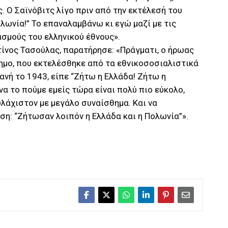
. Ο Σαϊνόβιτς λίγο πριν από την εκτέλεσή του
λωνία!” Το επαναλαμβάνω κι εγώ μαζί με τις
ασμούς του ελληνικού έθνους».
ίνος Τασούλας, παρατήρησε: «Πράγματι, ο ήρωας
ημο, που εκτελέσθηκε από τα εθνικοσοσιαλιστικά
νή το 1943, είπε “Ζήτω η Ελλάδα! Ζήτω η
 να το πούμε εμείς τώρα είναι πολύ πιο εύκολο,
υλάχιστον με μεγάλο συναίσθημα. Και να
η: “Ζήτωσαν λοιπόν η Ελλάδα και η Πολωνία”».