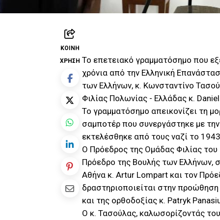
ΚΟΙΝΉ
Το επετειακό γραμματόσημο που εξ
ΧΡΉΣΗ
χρόνια από την Ελληνική Επανάστα
των Ελλήνων, κ. Κωνσταντίνο Τασο
Φιλίας Πολωνίας - Ελλάδας κ. Daniel
Το γραμματόσημο απεικονίζει τη μο
σαμποτέρ που συνεργάστηκε με την 
εκτελέσθηκε από τους ναζί το 1943
Ο Πρόεδρος της Ομάδας Φιλίας του
Πρόεδρο της Βουλής των Ελλήνων, 
Αθήνα κ. Artur Lompart και τον Πρό
δραστηριοποιείται στην προώθηση 
και της ορθοδοξίας κ. Patryk Panasiu
Ο κ. Τασούλας, καλωσορίζοντάς το