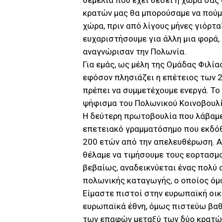
θεμέλια που έχει θέσει η χώρα σας
κρατών μας θα μπορούσαμε να πούμε
χώρα, πριν από λίγους μήνες γιόρτ
ευχαριστήσουμε για άλλη μια φορά,
αναγνώρισαν την Πολωνία.
Για εμάς, ως μέλη της Ομάδας Φιλί
εφόσον πλησιάζει η επέτειος των 
πρέπει να συμμετέχουμε ενεργά. Το
ψήφισμα του Πολωνικού Κοινοβουλίο
Η δεύτερη πρωτοβουλία που λάβαμε 
επετειακό γραμματόσημο που εκδό
200 ετών από την απελευθέρωση. Απ
θέλαμε να τιμήσουμε τους εορτασμο
βεβαίως, αναδεικνύεται ένας πολύ 
πολωνικής καταγωγής, ο οποίος όμω
Είμαστε πιστοί στην ευρωπαϊκή οικ
ευρωπαϊκά έθνη, όμως πιστεύω βαθι
των επαφών μεταξύ των δύο κρατών 