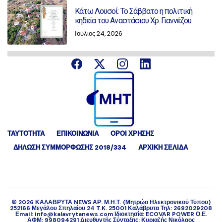
Κάτω Λουσοί: Το Σάββατο η πολιτική
κηδεία του Αναστάσιου Χρ. Γιαννέζου
Ιούλιος 24, 2026
ΤΑΥΤΟΤΗΤΑ
ΕΠΙΚΟΙΝΩΝΙΑ
ΟΡΟΙ ΧΡΗΣΗΣ
ΔΉΛΩΣΗ ΣΥΜΜΌΡΦΩΣΗΣ 2018/334
ΑΡΧΙΚΗ ΣΕΛΙΔΑ
©
2026
ΚΑΛΑΒΡΥΤΑ NEWS ΑΡ. Μ.Η.Τ. (Μητρώο Ηλεκτρονικού Τύπου)
252166 Μεγάλου Σπηλαίου 24 T.K. 25001 Καλάβρυτα Τηλ: 2692029208
Εmail: info@kalavrytanews.com Ιδιοκτησία: ECOVAR POWER Ο.Ε.
ΑΦΜ: 998094291 Διευθυντής Σύνταξης: Κυριαζής Νικόλαος