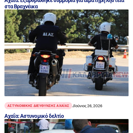
Αχαΐα: Εξαρθρώθηκε συμμορία για αιματηρή ληστεία
στα Βραχνέικα
JΙούνιος 26, 2026
ΑΣΤΥΝΟΜΙΚΉΣ ΔΙΕΎΘΥΝΣΗΣ ΑΧΑΪ́ΑΣ
Αχαΐα: Αστυνομικό δελτίο