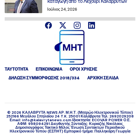
καταγωγή από το Λεχούρι Καλαβρύτων
Ιούλιος 24, 2026
ΤΑΥΤΟΤΗΤΑ
ΕΠΙΚΟΙΝΩΝΙΑ
ΟΡΟΙ ΧΡΗΣΗΣ
ΔΉΛΩΣΗ ΣΥΜΜΌΡΦΩΣΗΣ 2018/334
ΑΡΧΙΚΗ ΣΕΛΙΔΑ
©
2026
ΚΑΛΑΒΡΥΤΑ NEWS ΑΡ. Μ.Η.Τ. (Μητρώο Ηλεκτρονικού Τύπου)
252166 Μεγάλου Σπηλαίου 24 T.K. 25001 Καλάβρυτα Τηλ: 2692029208
Εmail: info@kalavrytanews.com Ιδιοκτησία: ECOVAR POWER Ο.Ε.
ΑΦΜ: 998094291 Διευθυντής Σύνταξης: Κυριαζής Νικόλαος
Δημοσιογράφος Τακτικό Μέλος Ένωση Συντακτών Περιοδικού
Ηλεκτρονικού Τύπου (ΕΣΠΗΤ) Εμπορικό τμήμα: Παλληκάρη Γεωργία