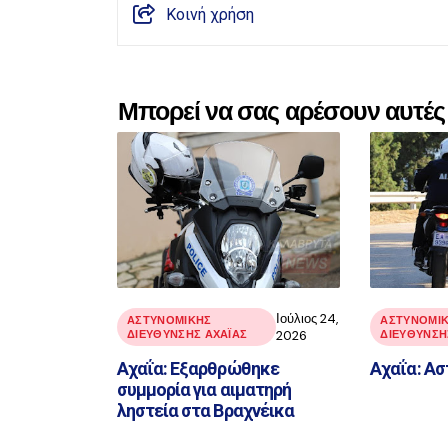
Κοινή χρήση
Μπορεί να σας αρέσουν αυτές 
Ιούλιος 24,
ΑΣΤΥΝΟΜΙΚΉΣ
ΑΣΤΥΝΟΜΙ
ΔΙΕΎΘΥΝΣΗΣ ΑΧΑΪ́ΑΣ
2026
ΔΙΕΎΘΥΝΣΗΣ
Αχαΐα: Εξαρθρώθηκε
Αχαΐα: Ασ
συμμορία για αιματηρή
ληστεία στα Βραχνέικα