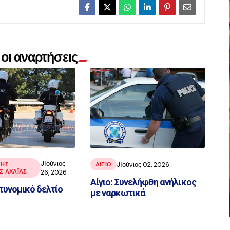
οι αναρτήσεις
JΙούνιος
JΙούνιος 02, 2026
ΚΉΣ
ΑΙΓΙΟ
 ΑΧΑΪ́ΑΣ
26, 2026
Αίγιο: Συνελήφθη ανήλικος
τυνομικό δελτίο
με ναρκωτικά