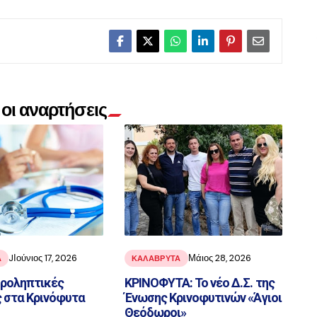
οι αναρτήσεις
JΙούνιος 17, 2026
Μάιος 28, 2026
Α
ΚΑΛΑΒΡΥΤΑ
ροληπτικές
ΚΡΙΝΟΦΥΤΑ: Το νέο Δ.Σ. της
 στα Κρινόφυτα
Ένωσης Κρινοφυτινών «Άγιοι
Θεόδωροι»