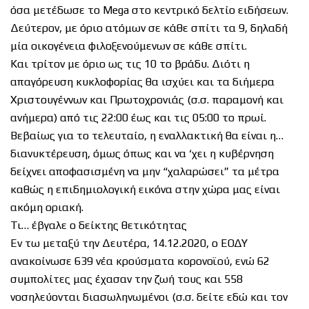
όσα μετέδωσε το Mega στο κεντρικό δελτίο ειδήσεων.
Δεύτερον, με όριο ατόμων σε κάθε σπίτι τα 9, δηλαδή
μία οικογένεια φιλοξενούμενων σε κάθε σπίτι.
Και τρίτον με όριο ως τις 10 το βράδυ. Διότι η
απαγόρευση κυκλοφορίας θα ισχύει και τα διήμερα
Χριστουγέννων και Πρωτοχρονιάς (σ.σ. παραμονή και
ανήμερα) από τις 22:00 έως και τις 05:00 το πρωί.
Βεβαίως για το τελευταίο, η εναλλακτική θα είναι η…
διανυκτέρευση, όμως όπως και να ‘χει η κυβέρνηση
δείχνει αποφασισμένη να μην “χαλαρώσει” τα μέτρα
καθώς η επιδημιολογική εικόνα στην χώρα μας είναι
ακόμη οριακή.
Τι… έβγαλε ο δείκτης θετικότητας
Εν τω μεταξύ την Δευτέρα, 14.12.2020, ο ΕΟΔΥ
ανακοίνωσε 639 νέα κρούσματα κορονοϊού, ενώ 62
συμπολίτες μας έχασαν την ζωή τους και 558
νοσηλεύονται διασωληνωμένοι (σ.σ. δείτε εδώ και τον