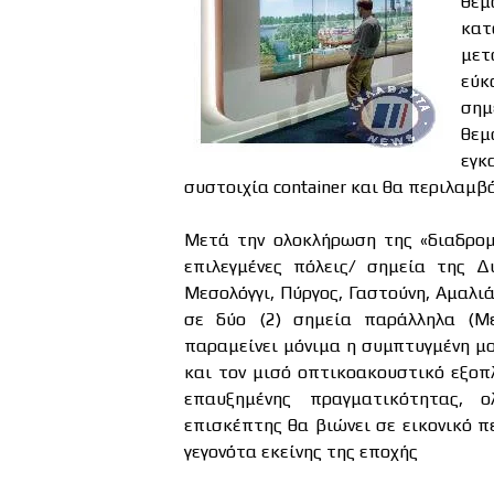
θεμ
κα
μετ
εύκ
σημ
θεμ
εγκ
συστοιχία container και θα περιλαμ
Μετά την ολοκλήρωση της «διαδρομ
επιλεγμένες πόλεις/ σημεία της Δ
Μεσολόγγι, Πύργος, Γαστούνη, Αμαλιά
σε δύο (2) σημεία παράλληλα (Με
παραμείνει μόνιμα η συμπτυγμένη μο
και τον μισό οπτικοακουστικό εξοπ
επαυξημένης πραγματικότητας,
επισκέπτης θα βιώνει σε εικονικό π
γεγονότα εκείνης της εποχής