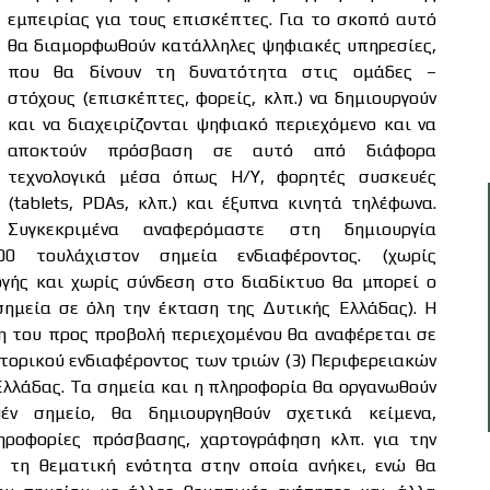
εμπειρίας για τους επισκέπτες. Για το σκοπό αυτό
θα διαμορφωθούν κατάλληλες ψηφιακές υπηρεσίες,
που θα δίνουν τη δυνατότητα στις ομάδες –
στόχους (επισκέπτες, φορείς, κλπ.) να δημιουργούν
και να διαχειρίζονται ψηφιακό περιεχόμενο και να
αποκτούν πρόσβαση σε αυτό από διάφορα
τεχνολογικά μέσα όπως Η/Υ, φορητές συσκευές
(tablets, PDAs, κλπ.) και έξυπνα κινητά τηλέφωνα.
Συγκεκριμένα αναφερόμαστε στη δημιουργία
00 τουλάχιστον σημεία ενδιαφέροντος. (χωρίς
ής και χωρίς σύνδεση στο διαδίκτυο θα μπορεί ο
σημεία σε όλη την έκταση της Δυτικής Ελλάδας). Η
ση του προς προβολή περιεχομένου θα αναφέρεται σε
στορικού ενδιαφέροντος των τριών (3) Περιφερειακών
Ελλάδας. Τα σημεία και η πληροφορία θα οργανωθούν
θέν σημείο, θα δημιουργηθούν σχετικά κείμενα,
ηροφορίες πρόσβασης, χαρτογράφηση κλπ. για την
 τη θεματική ενότητα στην οποία ανήκει, ενώ θα