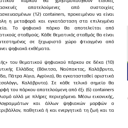
ατικού πάρκου θα χρησιμοποιηθούν ειδικές
τασκευές αποτελούμενες από συστοιχίες
ασκευασμένων (12) containers, προκειμένου να είναι
ολη η μεταφορά και εγκατάσταση στα επιλεγμένα
εία. Το ψηφιακό πάρκο θα αποτελείται από
ατικούς σταθμούς. Κάθε θεματικός σταθμός θα είναι
ατεστημένος σε ξεχωριστό χώρο φτιαγμένο από
βάνει ψηφιακά εκθέματα.
ής» του θεματικού ψηφιακού πάρκου σε δέκα (10)
υτικής Ελλάδας (Βόνιτσα, Ναύπακτος, Καλάβρυτα,
δα, Πάτρα Αίγιο, Αγρίνιο), θα εγκατασταθεί οριστικά
σολόγγι, Καλάβρυτα). Σε κάθε τελικό σημείο θα
ρφή του πάρκου αποτελούμενη από έξι (6) containers
λισμό αλλά με πλήρες περιεχόμενο. Μέσω εικονικής,
 ολογραμμάτων και άλλων ψηφιακών μορφών ο
εριβάλλον, παθητικά ή και ενεργητικά τη ζωή και τα