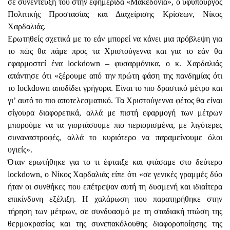
σε συνέντευξή του στην εφημερίδα «Μακεδονία», ο υφυπουργός
Πολιτικής Προστασίας και Διαχείρισης Κρίσεων, Νίκος
Χαρδαλιάς.
Ερωτηθείς σχετικά με το εάν μπορεί να κάνει μια πρόβλεψη για
το πώς θα πάμε προς τα Χριστούγεννα και για το εάν θα
εφαρμοστεί ένα lockdown – φυσαρμόνικα, ο κ. Χαρδαλιάς
απάντησε ότι «ξέρουμε από την πρώτη φάση της πανδημίας ότι
το lockdown αποδίδει γρήγορα. Είναι το πιο δραστικό μέτρο και
γι’ αυτό το πιο αποτελεσματικό. Τα Χριστούγεννα φέτος θα είναι
σίγουρα διαφορετικά, αλλά με πιστή εφαρμογή των μέτρων
μπορούμε να τα γιορτάσουμε πιο περιορισμένα, με λιγότερες
συναναστροφές, αλλά το κυριότερο να παραμείνουμε όλοι
υγιείς».
Όταν ερωτήθηκε για το τι έφταιξε και φτάσαμε στο δεύτερο
lockdown, ο Νίκος Χαρδαλιάς είπε ότι «σε γενικές γραμμές δύο
ήταν οι συνθήκες που επέτρεψαν αυτή τη δυσμενή και ιδιαίτερα
επικίνδυνη εξέλιξη. Η χαλάρωση που παρατηρήθηκε στην
τήρηση των μέτρων, σε συνδυασμό με τη σταδιακή πτώση της
θερμοκρασίας και της συνεπακόλουθης διαφοροποίησης της