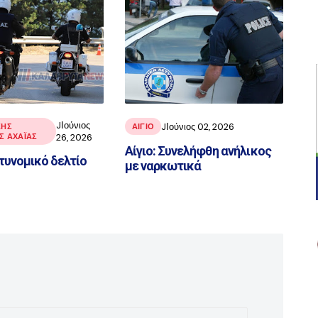
JΙούνιος
JΙούνιος 02, 2026
ΚΉΣ
ΑΙΓΙΟ
 ΑΧΑΪ́ΑΣ
26, 2026
Αίγιο: Συνελήφθη ανήλικος
τυνομικό δελτίο
με ναρκωτικά