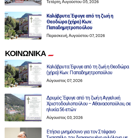
Τετάρτη, Αυγούστου 05, 2026
Καλάβρυτα: Έφυγε από τη ζωή η
Θεοδώρα (χήρα) Κων.
Παπαδημητροπούλου
Παρασκευή, Αυγούστου 07, 2026
ΚΟΙΝΩΝΙΚΑ
Καλάβρυτα: Έφυγε από τη ζωή η Θεοδώρα
(χήρα) Κων. Παπαδημητροπούλου
Αύγουστος 07, 2026
Δρυμός: Έφυγε από τη ζωή η Αγγελική
Χριστοδουλοπούλου – Αθανασοπούλου, σε
ηλικία 56 ετών
Αύγουστος 03, 2026
Ετήσιο μνημόσυνο για τον Στέφανο
Σκαρπέλο, τον διακεκριμένο φιλόλογο με