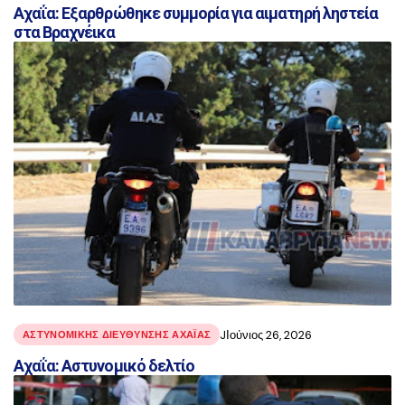
Αχαΐα: Εξαρθρώθηκε συμμορία για αιματηρή ληστεία
στα Βραχνέικα
JΙούνιος 26, 2026
ΑΣΤΥΝΟΜΙΚΉΣ ΔΙΕΎΘΥΝΣΗΣ ΑΧΑΪ́ΑΣ
Αχαΐα: Αστυνομικό δελτίο