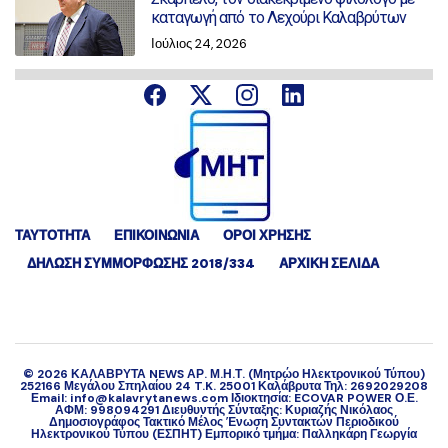
καταγωγή από το Λεχούρι Καλαβρύτων
Ιούλιος 24, 2026
ΤΑΥΤΟΤΗΤΑ
ΕΠΙΚΟΙΝΩΝΙΑ
ΟΡΟΙ ΧΡΗΣΗΣ
ΔΉΛΩΣΗ ΣΥΜΜΌΡΦΩΣΗΣ 2018/334
ΑΡΧΙΚΗ ΣΕΛΙΔΑ
©
2026
ΚΑΛΑΒΡΥΤΑ NEWS ΑΡ. Μ.Η.Τ. (Μητρώο Ηλεκτρονικού Τύπου)
252166 Μεγάλου Σπηλαίου 24 T.K. 25001 Καλάβρυτα Τηλ: 2692029208
Εmail: info@kalavrytanews.com Ιδιοκτησία: ECOVAR POWER Ο.Ε.
ΑΦΜ: 998094291 Διευθυντής Σύνταξης: Κυριαζής Νικόλαος
Δημοσιογράφος Τακτικό Μέλος Ένωση Συντακτών Περιοδικού
Ηλεκτρονικού Τύπου (ΕΣΠΗΤ) Εμπορικό τμήμα: Παλληκάρη Γεωργία