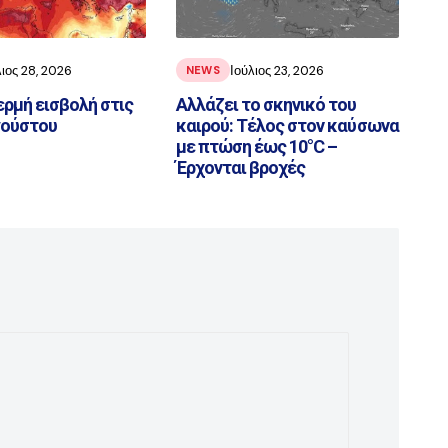
λιος 28, 2026
Ιούλιος 23, 2026
NEWS
ερμή εισβολή στις
Αλλάζει το σκηνικό του
γούστου
καιρού: Τέλος στον καύσωνα
με πτώση έως 10°C –
Έρχονται βροχές