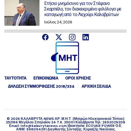
Ετήσιο μνημόσυνο για τον Στέφανο
Σκαρπέλο, τον διακεκριμένο φιλόλογο με
καταγωγή από το Λεχούρι Καλαβρύτων
Ιούλιος 24, 2026
ΤΑΥΤΟΤΗΤΑ
ΕΠΙΚΟΙΝΩΝΙΑ
ΟΡΟΙ ΧΡΗΣΗΣ
ΔΉΛΩΣΗ ΣΥΜΜΌΡΦΩΣΗΣ 2018/334
ΑΡΧΙΚΗ ΣΕΛΙΔΑ
©
2026
ΚΑΛΑΒΡΥΤΑ NEWS ΑΡ. Μ.Η.Τ. (Μητρώο Ηλεκτρονικού Τύπου)
252166 Μεγάλου Σπηλαίου 24 T.K. 25001 Καλάβρυτα Τηλ: 2692029208
Εmail: info@kalavrytanews.com Ιδιοκτησία: ECOVAR POWER Ο.Ε.
ΑΦΜ: 998094291 Διευθυντής Σύνταξης: Κυριαζής Νικόλαος