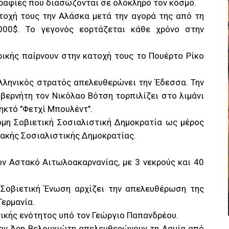
αφίες που διασώζονται σε ολόκληρο τον κόσμο.
ατοχή τους την Αλάσκα μετά την αγορά της από τη
000$. Το γεγονός εορτάζεται κάθε χρόνο στην
ρικής παίρνουν στην κατοχή τους το Πουέρτο Ρίκο
ελληνικός στρατός απελευθερώνει την Έδεσσα. Την
υβερνήτη τον Νικόλαο Βότση τορπιλίζει στο λιμάνι
ηκτό "Φετχί Μπουλέντ".
ομη Σοβιετική Σοσιαλιστική Δημοκρατία ως μέρος
ακής Σοσιαλιστικής Δημοκρατίας.
ν Αστακό Αιτωλοακαρνανίας, με 3 νεκρούς και 40
 Σοβιετική Ένωση αρχίζει την απελευθέρωση της
ερμανία.
ικής ενότητος υπό τον Γεώργιο Παπανδρέου.
τον Άρη Βελουχιώτη απελευθερώνουν τη Λαμία από