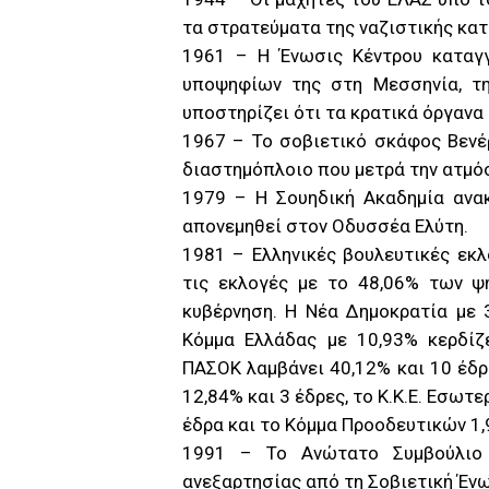
τα στρατεύματα της ναζιστικής κατ
1961 – Η Ένωσις Κέντρου καταγγ
υποψηφίων της στη Μεσσηνία, τη
υποστηρίζει ότι τα κρατικά όργαν
1967 – Το σοβιετικό σκάφος Βενέ
διαστημόπλοιο που μετρά την ατμό
1979 – Η Σουηδική Ακαδημία ανα
απονεμηθεί στον Οδυσσέα Ελύτη.
1981 – Ελληνικές βουλευτικές εκ
τις εκλογές με το 48,06% των ψ
κυβέρνηση. Η Νέα Δημοκρατία με 
Κόμμα Ελλάδας με 10,93% κερδίζ
ΠΑΣΟΚ λαμβάνει 40,12% και 10 έδρε
12,84% και 3 έδρες, το Κ.Κ.Ε. Εσωτ
έδρα και το Κόμμα Προοδευτικών 1,
1991 – Το Ανώτατο Συμβούλιο 
ανεξαρτησίας από τη Σοβιετική Έν