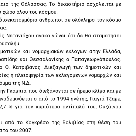
καιο της Θάλασσας. Το δικαστήριο ασχολείται με
 χώρο όλου του κόσμου.
 δισεκατομμύρια άνθρωποι σε ολόκληρο τον κόσμο
ας.
ς Νετανιάχου ανακοινώνει ότι δε θα σταματήσει
ουσαλήμ.
μοτικών και νομαρχιακών εκλογών στην Ελλάδα,
γραπίδης και Θεσσαλονίκης ο Παπαγεωργόπουλος.
 ο Θ. Κατριβάνος. Διεξαγωγή των δημοτικών και
οίες η πλειοψηφία των εκλεγόμενων νομαρχών και
μμα της Ν.Δ.
ην Γκάμπια, που διεξάγονται σε ήρεμο κλίμα και με
αναδεικνύεται ο από το 1994 ηγέτης, Γιαγιά Τζαμέ,
,7 % για τον κυριότερο αντίπαλό του, Ουζάινου
ι από το Κογκρέσο της Βολιβίας στη θέση του
στο του 2007.