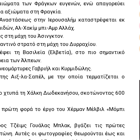
αιώματα των Φράγκων ευγενών, ενώ απαγορεύει
ια αξιώματα στη Φραγκία.
 Αναστάσεως στην Ιερουσαλήμ καταστρέφεται εκ
ιδών, Αλ-Χακίμ μπι-Αμρ Αλλάχ.
ς στη μάχη του Άσινγκτον.
ζαντινό στρατό στη μάχη του Δυρραχίου.
έφει τη Βασιλεία (Ελβετία), στο πιο σημαντικό
ρεια των Άλπεων.
νεομάρτυρες Γαβριήλ και Κυρμιδώλης.
ης Αιξ-λα-Σαπέλ, με την οποία τερματίζεται ο
ερ χτυπά τη Χάλκη Δωδεκανήσου, σκοτώνοντας 600
α πρώτη φορά το έργο του Χέρμαν Μέλβιλ «Μόμπι
ος Τζέιμς Γουάλας Μπλακ, βγάζει τις πρώτες
τώνη. Αυτές οι φωτογραφίες θεωρούνται έως και