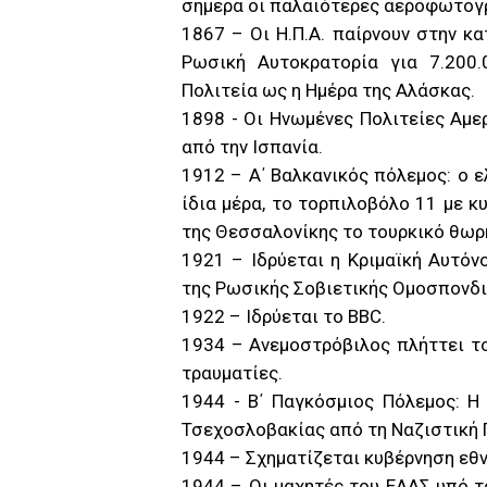
σήμερα οι παλαιότερες αεροφωτογρ
1867 – Οι Η.Π.Α. παίρνουν στην κ
Ρωσική Αυτοκρατορία για 7.200.
Πολιτεία ως η Ημέρα της Αλάσκας.
1898 - Οι Ηνωμένες Πολιτείες Αμε
από την Ισπανία.
1912 – Α΄ Βαλκανικός πόλεμος: ο 
ίδια μέρα, το τορπιλοβόλο 11 με κ
της Θεσσαλονίκης το τουρκικό θωρ
1921 – Ιδρύεται η Κριμαϊκή Αυτόν
της Ρωσικής Σοβιετικής Ομοσπονδι
1922 – Ιδρύεται το BBC.
1934 – Ανεμοστρόβιλος πλήττει το
τραυματίες.
1944 - Β΄ Παγκόσμιος Πόλεμος: Η
Τσεχοσλοβακίας από τη Ναζιστική Γ
1944 – Σχηματίζεται κυβέρνηση εθν
1944 – Οι μαχητές του ΕΛΑΣ υπό 