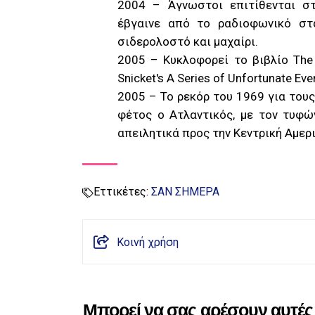
2004 – Άγνωστοι επιτίθενται σ
έβγαινε από το ραδιοφωνικό στ
σιδερολοστό και μαχαίρι.
2005 – Κυκλοφορεί το βιβλίο The
Snicket's A Series of Unfortunate Eve
2005 – Το ρεκόρ του 1969 για του
φέτος ο Aτλαντικός, με τον τυφών
απειλητικά προς την Kεντρική Aμερι
Εττικέτες:
ΣΑΝ ΣΗΜΕΡΑ
Κοινή χρήση
Μπορεί να σας αρέσουν αυτές 