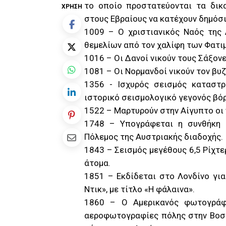
το οποίο προστατεύονται τα δικ
ΧΡΉΣΗ
στους Εβραίους να κατέχουν δημόσ
1009 – Ο χριστιανικός Ναός της
θεμελίων από τον χαλίφη των Φατιμ
1016 – Οι Δανοί νικούν τους Σάξονε
1081 – Οι Νορμανδοί νικούν τον βυ
1356 - Ισχυρός σεισμός καταστρ
ιστορικό σεισμολογικό γεγονός βό
1522 – Μαρτυρούν στην Αίγυπτο οι 
1748 – Υπογράφεται η συνθήκη τ
Πόλεμος της Αυστριακής διαδοχής.
1843 – Σεισμός μεγέθους 6,5 Ρίχτ
άτομα.
1851 – Εκδίδεται στο Λονδίνο γι
Ντικ», με τίτλο «Η φάλαινα».
1860 – Ο Αμερικανός φωτογράφ
αεροφωτογραφίες πόλης στην Βοσ