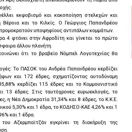
οχής.
έλλει εκφοβισμό και κακοποίηση στελεχών και
 Βέροια και το Κιλκίς. Ο Γεώργιος Παπανδρέου
α τρομοκρατούν υποψηφίους αντιπάλων κομμάτων.
ρα 4 φτάνει στην Αφροδίτη και γίνεται το πρώτο
σφαιρα άλλου πλανήτη.
κοινώνει ότι το βραβείο Νόμπελ Λογοτεχνίας θα
λογές: Το ΠΑΣΟΚ του Ανδρέα Παπανδρέου κερδίζει
ήφων και 172 έδρες, σχηματίζοντας αυτοδύναμη
35,88% κερδίζει 115 έδρες και το Κομμουνιστικό
ει 13 έδρες. Στις ταυτόχρονες ευρωεκλογές, το
ς, η Νέα Δημοκρατία 31,34% και 8 έδρες, το Κ.Κ.Ε.
ερικού 5,30% και 1 έδρα, το ΚΟΔΗΣΟ-ΚΑΕ 4,26% και 1
96% και 1 έδρα.
του Αζερμπαϊτζάν εγκρίνει τη διακήρυξη της
ωση.