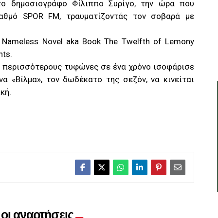
το δημοσιογράφο Φίλιππο Συρίγο, την ώρα που
αθμό SPOR FM, τραυματίζοντάς τον σοβαρά με
 Nameless Novel aka Book The Twelfth of Lemony
nts.
ς περισσότερους τυφώνες σε ένα χρόνο ισοφάρισε
α «Bίλμα», τον δωδέκατο της σεζόν, να κινείται
κή.
οι αναρτήσεις