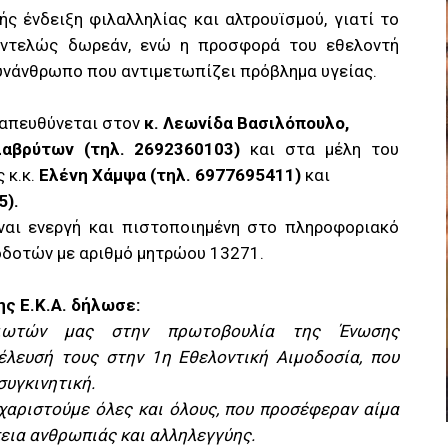
ς ένδειξη φιλαλληλίας και αλτρουϊσμού, γιατί το
 εντελώς δωρεάν, ενώ η προσφορά του εθελοντή
συνάνθρωπο που αντιμετωπίζει πρόβλημα υγείας.
 απευθύνεται στον
κ. Λεωνίδα Βασιλόπουλο,
αβρύτων (τηλ. 2692360103)
και στα μέλη του
 κ.κ.
Ελένη Χάμψα (τηλ. 6977695411)
και
5).
ναι ενεργή και πιστοποιημένη στο πληροφοριακό
οδοτών με αριθμό μητρώου 13271.
ς Ε.Κ.Α. δήλωσε:
ιωτών μας στην πρωτοβουλία της Ένωσης
έλευσή τους στην 1η Εθελοντική Αιμοδοσία, που
συγκινητική.
υχαριστούμε όλες και όλους, που προσέφεραν αίμα
πεια ανθρωπιάς και αλληλεγγύης.