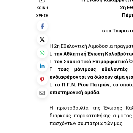
2η Ε
ΚΟΙΝΉ
Πέμ
ΧΡΉΣΗ
στο Τουριστ
H 2η Εθελοντική Αιμοδοσία πραγματ

την Αθλητική Ένωση Καλαβρύτω

τον Σκακιστικό Επιμορφωτικό Ό

τους μόνιμους εθελοντές 
ενδιαφέρονται να δώσουν αίμα γι

το Π.Γ.Ν. Ρίου Πατρών, το οποί
επιστημονική ομάδα.
Η πρωτοβουλία της Ένωσης Καλ
διαρκούς παρακαταθήκης αίματος
πασχόντων συμπατριωτών μας.