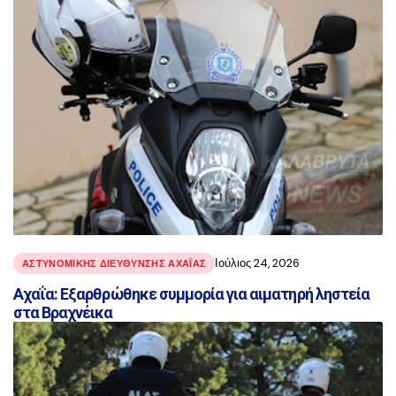
Ιούλιος 24, 2026
ΑΣΤΥΝΟΜΙΚΉΣ ΔΙΕΎΘΥΝΣΗΣ ΑΧΑΪ́ΑΣ
Αχαΐα: Εξαρθρώθηκε συμμορία για αιματηρή ληστεία
στα Βραχνέικα