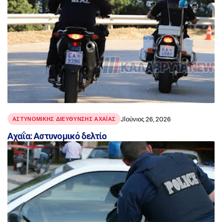
JΙούνιος 26, 2026
ΑΣΤΥΝΟΜΙΚΉΣ ΔΙΕΎΘΥΝΣΗΣ ΑΧΑΪ́ΑΣ
Αχαΐα: Αστυνομικό δελτίο