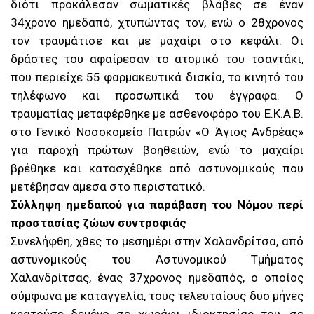
διότι προκάλεσαν σωματικές βλάβες σε έναν
34χρονο ημεδαπό, χτυπώντας τον, ενώ ο 28χρονος
τον τραυμάτισε και με μαχαίρι στο κεφάλι. Οι
δράστες του αφαίρεσαν το ατομικό του τσαντάκι,
που περιείχε 55 φαρμακευτικά δισκία, το κινητό του
τηλέφωνο και προσωπικά του έγγραφα. Ο
τραυματίας μεταφέρθηκε με ασθενοφόρο του Ε.Κ.Α.Β.
στο Γενικό Νοσοκομείο Πατρών «Ο Άγιος Ανδρέας»
για παροχή πρώτων βοηθειών, ενώ το μαχαίρι
βρέθηκε και κατασχέθηκε από αστυνομικούς που
μετέβησαν άμεσα στο περιστατικό.
Σύλληψη ημεδαπού για παράβαση του Νόμου περί
προστασίας ζώων συντροφιάς
Συνελήφθη, χθες το μεσημέρι στην Χαλανδρίτσα, από
αστυνομικούς του Αστυνομικού Τμήματος
Χαλανδρίτσας, ένας 37χρονος ημεδαπός, ο οποίος
σύμφωνα με καταγγελία, τους τελευταίους δυο μήνες